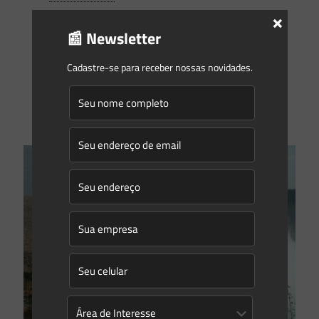
×
Newsletter Saes Advogados – 154 | Energia
📰 Newsletter
Informativo 154Abril/2021 Newsletter Energia Caros
leitores, Na Newsletter desta semana trazemos
inicialmente o artigo “O complexo crime de poluição:
Cadastre-se para receber nossas novidades.
entenda os requisitos previstos na lei ambiental”,
[…]
0
0
Read more