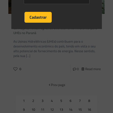
Saes Advogados
on
19/04/2021
Conheça as novas regras de Licenciamento Ambiental para
UHEs no Paraná
As Usinas Hidrelétricas (UHEs) contribuem para o
desenvolvimento econômico do país, tendo em vista o seu
alto potencial de fornecimento de energia. Nesse sentido,
pela sua
[…]
0
0
Read more
Prev page
1
2
3
4
5
6
7
8
9
10
11
12
13
14
15
16