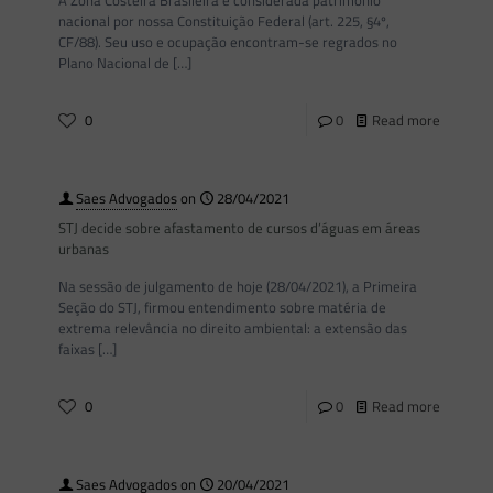
A Zona Costeira Brasileira é considerada patrimônio
nacional por nossa Constituição Federal (art. 225, §4º,
CF/88). Seu uso e ocupação encontram-se regrados no
Plano Nacional de
[…]
0
0
Read more
Saes Advogados
on
28/04/2021
STJ decide sobre afastamento de cursos d’águas em áreas
urbanas
Na sessão de julgamento de hoje (28/04/2021), a Primeira
Seção do STJ, firmou entendimento sobre matéria de
extrema relevância no direito ambiental: a extensão das
faixas
[…]
0
0
Read more
Saes Advogados
on
20/04/2021