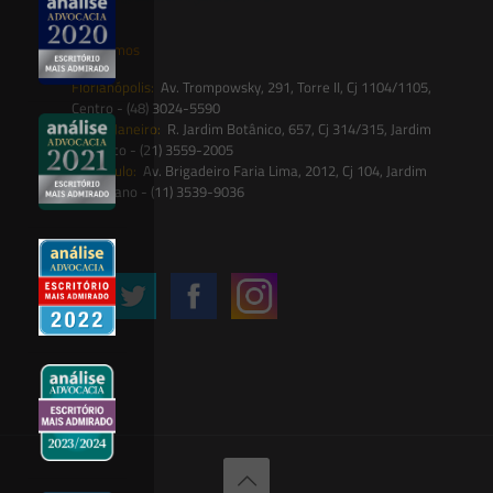
Onde estamos
Florianópolis:
Av. Trompowsky, 291, Torre II, Cj 1104/1105,
Centro - (48) 3024-5590
Rio de Janeiro:
R. Jardim Botânico, 657, Cj 314/315, Jardim
Botânico - (21) 3559-2005
São Paulo:
Av. Brigadeiro Faria Lima, 2012, Cj 104, Jardim
Paulistano - (11) 3539-9036
Siga-nos