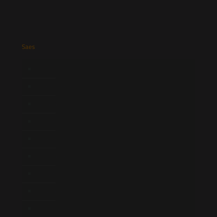
Saes
Início
Quem Somos
Atuação
Equipe
Newsletter
Publicações
Artigos
Novidades Legislativas
Informativos