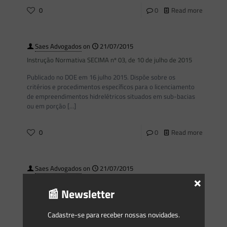
0
0
Read more
Saes Advogados
on
21/07/2015
Instrução Normativa SECIMA nº 03, de 10 de julho de 2015
Publicado no DOE em 16 julho 2015. Dispõe sobre os
critérios e procedimentos específicos para o licenciamento
de empreendimentos hidrelétricos situados em sub-bacias
ou em porção
[…]
0
0
Read more
Saes Advogados
on
21/07/2015
×
Instrução Normativa MMA nº 02, DE 10 DE JULHO DE 2015
📰 Newsletter
MINISTÉRIO DO MEIO AMBIENTE GABINETE DO MINISTRO
DOU de 13/07/2015 (nº 131, Seção 1, pág. 91) O MINISTRO
Cadastre-se para receber nossas novidades.
DE ESTADO DO MEIO AMBIENTE, INTERINO, no uso
[…]