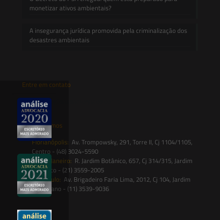
monetizar ativos ambientais?
A insegurança jurídica promovida pela criminalização dos
desastres ambientais
Entre em contato
contato@saesadvogados.com.br
Onde estamos
Florianópolis:
Av. Trompowsky, 291, Torre II, Cj 1104/1105,
Centro - (48) 3024-5590
Rio de Janeiro:
R. Jardim Botânico, 657, Cj 314/315, Jardim
Botânico - (21) 3559-2005
São Paulo:
Av. Brigadeiro Faria Lima, 2012, Cj 104, Jardim
Paulistano - (11) 3539-9036
Siga-nos