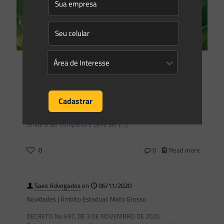
Saes Advogados
on
09/11/2020
Atenção para a interferência em Unidades de Conservação:
danos diretos, indiretos e a Lei de Crimes Ambientais
Causar dano à unidades de conservação é crime, punível
através da Lei n. 9.605/1998. O que parece simples, contudo,
tende a ser complexo e deve ser
[…]
0
0
Read more
Saes Advogados
on
06/11/2020
Novidades | Âmbito Estadual: Mato Grosso
DECRETO No 697, DE 3 DE NOVEMBRO DE 2020