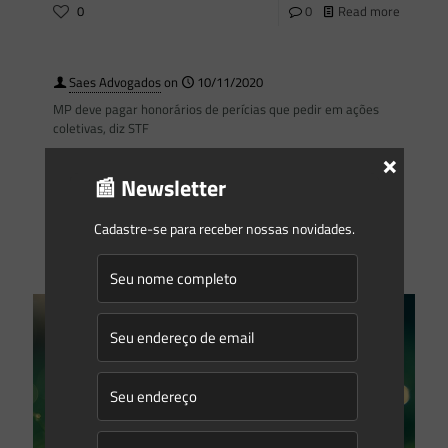
0
0
Read more
Saes Advogados
on
10/11/2020
MP deve pagar honorários de perícias que pedir em ações
coletivas, diz STF
×
O Ministério Público é responsável por pagar os honorários
📰 Newsletter
nas perícias por ele requeridas em ações civis públicas. Com
esse entendimento, o Ricardo Lewandowski, do Supremo
[…]
Cadastre-se para receber nossas novidades.
0
0
Read more