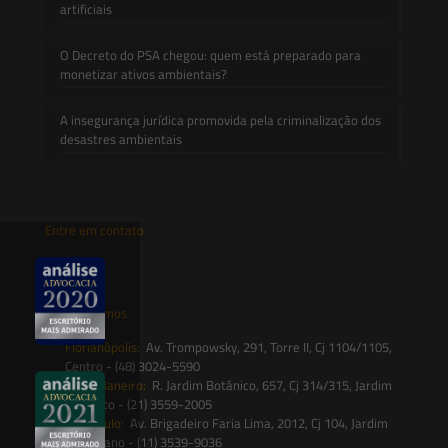
artificiais
O Decreto do PSA chegou: quem está preparado para
monetizar ativos ambientais?
A insegurança jurídica promovida pela criminalização dos
desastres ambientais
Entre em contato
contato@saesadvogados.com.br
Onde estamos
Florianópolis:
Av. Trompowsky, 291, Torre II, Cj 1104/1105,
Centro - (48) 3024-5590
Rio de Janeiro:
R. Jardim Botânico, 657, Cj 314/315, Jardim
Botânico - (21) 3559-2005
São Paulo:
Av. Brigadeiro Faria Lima, 2012, Cj 104, Jardim
Paulistano - (11) 3539-9036