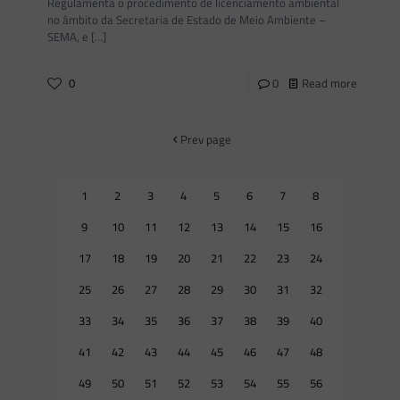
Regulamenta o procedimento de licenciamento ambiental
no âmbito da Secretaria de Estado de Meio Ambiente –
SEMA, e
[…]
0
0
Read more
Prev page
1
2
3
4
5
6
7
8
9
10
11
12
13
14
15
16
17
18
19
20
21
22
23
24
25
26
27
28
29
30
31
32
33
34
35
36
37
38
39
40
41
42
43
44
45
46
47
48
49
50
51
52
53
54
55
56