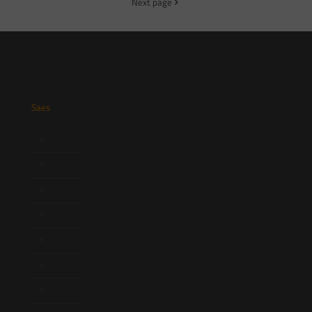
Next page
Saes
Início
Quem Somos
Atuação
Equipe
Newsletter
Publicações
Artigos