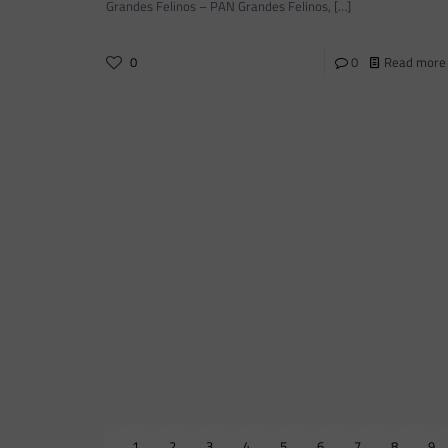
Grandes Felinos – PAN Grandes Felinos,
[…]
0
0
Read more
1
2
3
4
5
6
7
8
9