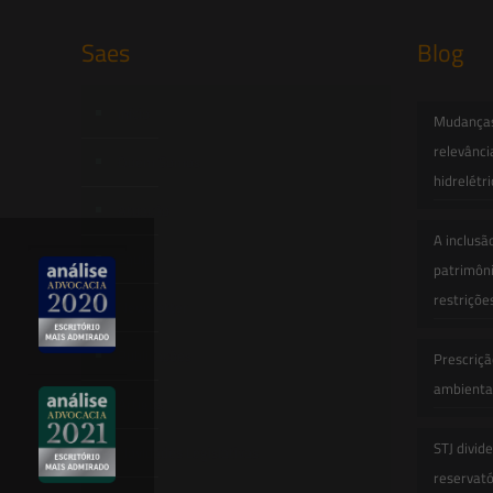
Saes
Blog
Início
Mudanças 
relevânci
Quem Somos
hidrelétr
Atuação
A inclusã
Equipe
patrimôni
restriçõe
Newsletter
Publicações
Prescriçã
ambiental
Artigos
STJ divid
Novidades Legislativas
reservatór