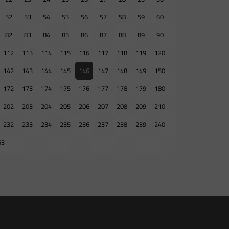
52
53
54
55
56
57
58
59
60
82
83
84
85
86
87
88
89
90
112
113
114
115
116
117
118
119
120
142
143
144
145
146
147
148
149
150
172
173
174
175
176
177
178
179
180
202
203
204
205
206
207
208
209
210
232
233
234
235
236
237
238
239
240
53