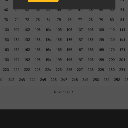
40
41
42
43
44
45
46
47
48
49
50
51
70
71
72
73
74
75
76
77
78
79
80
81
100
101
102
103
104
105
106
107
108
109
110
111
130
131
132
133
134
135
136
137
138
139
140
141
160
161
162
163
164
165
166
167
168
169
170
171
190
191
192
193
194
195
196
197
198
199
200
201
220
221
222
223
224
225
226
227
228
229
230
231
41
242
243
244
245
246
247
248
249
250
251
252
2
Next page