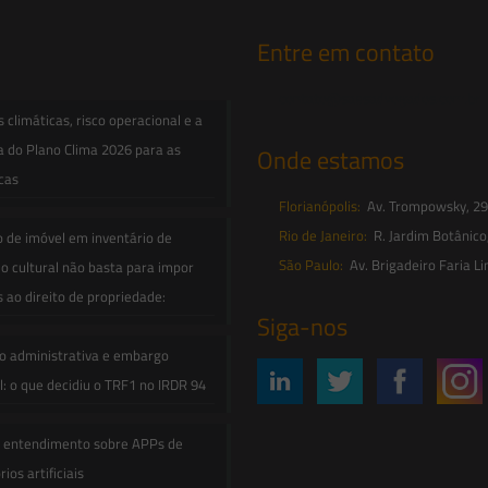
Entre em contato
contato@saesadvogados.com.br
climáticas, risco operacional e a
a do Plano Clima 2026 para as
Onde estamos
icas
Florianópolis:
Av. Trompowsky, 291,
Rio de Janeiro:
R. Jardim Botânico
o de imóvel em inventário de
São Paulo:
Av. Brigadeiro Faria Li
o cultural não basta para impor
s ao direito de propriedade:
Siga-nos
o administrativa e embargo
: o que decidiu o TRF1 no IRDR 94
e entendimento sobre APPs de
ios artificiais