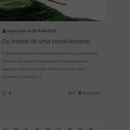
Gleyse Gulin
on
26/06/2018
Os limites de uma condicionante
A abrangência das condicionantes das licenças ambientais
tem sido um assunto corriqueiramente abordado em
qualquer roda de discussão. Afinal de contas, não é
incomum se deparar
[…]
0
0
Read more
22
23
24
25
26
27
28
29
30