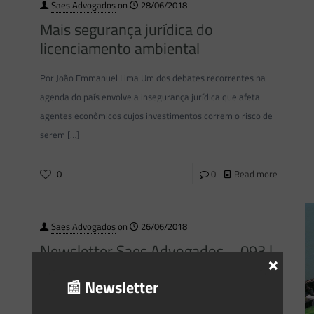
Saes Advogados
on
28/06/2018
Mais segurança jurídica do
licenciamento ambiental
Por João Emmanuel Lima Um dos debates recorrentes na
agenda do país envolve a insegurança jurídica que afeta
agentes econômicos cujos investimentos correm o risco de
serem
[…]
0
0
Read more
Saes Advogados
on
26/06/2018
Newsletter Saes Advogados – 093 |
×
Energia e Meio Ambiente
📰 Newsletter
Informativo 093 Junho/2018 Newsletter Energia e Meio