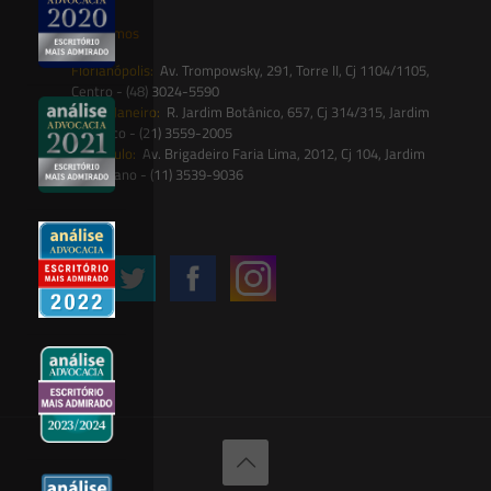
Onde estamos
Florianópolis:
Av. Trompowsky, 291, Torre II, Cj 1104/1105,
Centro - (48) 3024-5590
Rio de Janeiro:
R. Jardim Botânico, 657, Cj 314/315, Jardim
Botânico - (21) 3559-2005
São Paulo:
Av. Brigadeiro Faria Lima, 2012, Cj 104, Jardim
Paulistano - (11) 3539-9036
Siga-nos