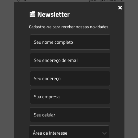
×
📰 Newsletter
Saes Advogados
on
29/08/2022
Cadastre-se para receber nossas novidades.
Newsletter Saes Advogados – 181 | Temas Gerais
Informativo 181Agosto/2022 Newsletter | Temas Gerais
Caros leitores, Nesta newsletter, destacamos os seguintes
temas: #Reserva Legal Em “Instituição, Delimitação e
Realocação. Tudo sobre Reserva Legal” abordamos as
regras gerais e
[…]
0
0
Read more
Prev page
1
2
3
4
5
6
7
8
9
10
11
12
13
14
15
16