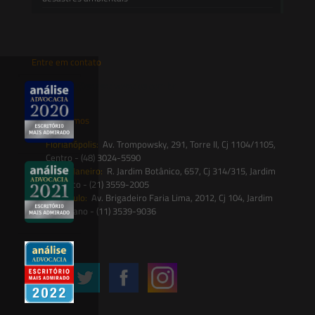
Entre em contato
contato@saesadvogados.com.br
Onde estamos
Florianópolis:
Av. Trompowsky, 291, Torre II, Cj 1104/1105,
Centro - (48) 3024-5590
Rio de Janeiro:
R. Jardim Botânico, 657, Cj 314/315, Jardim
Botânico - (21) 3559-2005
São Paulo:
Av. Brigadeiro Faria Lima, 2012, Cj 104, Jardim
Paulistano - (11) 3539-9036
Siga-nos