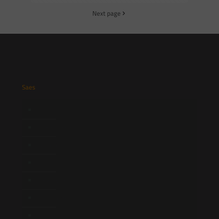
Next page
Saes
Início
Quem Somos
Atuação
Equipe
Newsletter
Publicações
Artigos