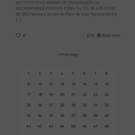
INSTITUTO CHICO MENDES DE CONSERVAÇÃO DA
BIODIVERSIDADE PORTARIA ICMBio No 553, DE 4 DE JULHO
DE 2022 Aprova o 2o ciclo do Plano de Ação Nacional para a
[…]
0
0
Read more
Prev page
1
2
3
4
5
6
7
8
9
10
11
12
13
14
15
16
17
18
19
20
21
22
23
24
25
26
27
28
29
30
31
32
33
34
35
36
37
38
39
40
41
42
43
44
45
46
47
48