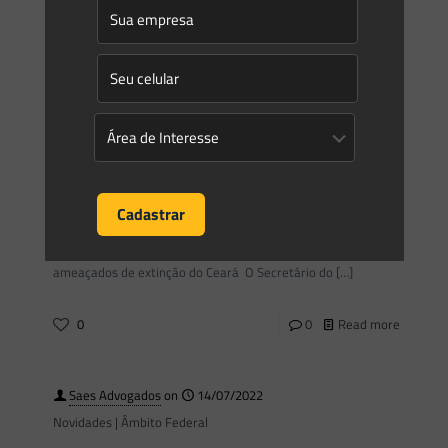
Foi publicado hoje dia 14/07/2022 no site do Direito
Ambiental o artigo de “A Produção Antecipada de Provas no
Direito Ambiental” de autoria de Eduardo Saes.
[…]
0
0
Read more
Saes Advogados
on
14/07/2022
Novidades | Âmbito Estadual: Ceará
PORTARIA SEMA No93, DE 27 DE JUNHO DE 2022 Reconhece
e apresenta a lista vermelha dos mamíferos continentais
ameaçados de extinção do Ceará O Secretário do
[…]
0
0
Read more
Saes Advogados
on
14/07/2022
Novidades | Âmbito Federal