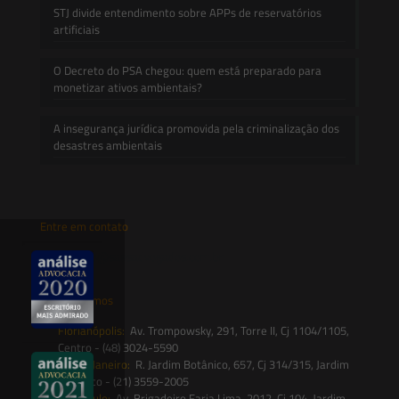
STJ divide entendimento sobre APPs de reservatórios
artificiais
O Decreto do PSA chegou: quem está preparado para
monetizar ativos ambientais?
A insegurança jurídica promovida pela criminalização dos
desastres ambientais
Entre em contato
contato@saesadvogados.com.br
Onde estamos
Florianópolis:
Av. Trompowsky, 291, Torre II, Cj 1104/1105,
Centro - (48) 3024-5590
Rio de Janeiro:
R. Jardim Botânico, 657, Cj 314/315, Jardim
Botânico - (21) 3559-2005
São Paulo:
Av. Brigadeiro Faria Lima, 2012, Cj 104, Jardim