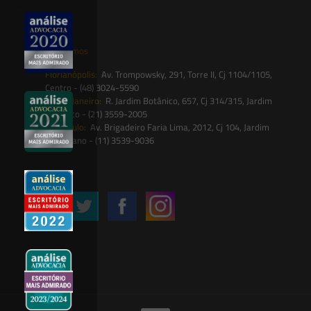
contato@saesadvogados.com.br
Onde estamos
Florianópolis:
Av. Trompowsky, 291, Torre II, Cj 1104/1105,
Centro - (48) 3024-5590
Rio de Janeiro:
R. Jardim Botânico, 657, Cj 314/315, Jardim
Botânico - (21) 3559-2005
São Paulo:
Av. Brigadeiro Faria Lima, 2012, Cj 104, Jardim
Paulistano - (11) 3539-9036
Siga-nos