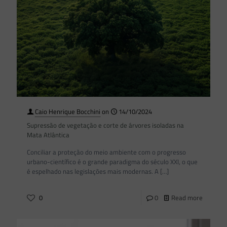
Caio Henrique Bocchini
on
14/10/2024
Supressão de vegetação e corte de árvores isoladas na
Mata Atlântica
Conciliar a proteção do meio ambiente com o progresso
urbano-científico é o grande paradigma do século XXI, o que
é espelhado nas legislações mais modernas. A
[…]
0
0
Read more