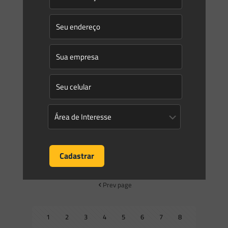
0
0
Read more
Saes Advogados
on
30/09/2024
Oito dispositivos do Código Estadual do Meio Ambiente são
declarados inconstitucionais como requerido pelo MPSC
O Tribunal de Justiça atendeu aos pedidos feitos em ação
direta de inconstitucionalidade pelo Centro de Apoio
operacional de Controle da Constitucionalidade do MPSC, o
qual
[…]
0
0
Read more
Prev page
1
2
3
4
5
6
7
8