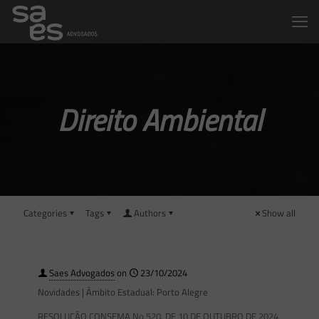
Direito Ambiental
Categories
Tags
Authors
Show all
Saes Advogados
on
23/10/2024
Novidades | Âmbito Estadual: Porto Alegre
RESOLUÇÃO CONSEMA No 520, DE 10 DE OUTUBRO DE 2024