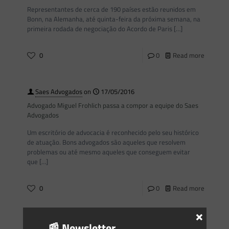
Representantes de cerca de 190 países estão reunidos em
Bonn, na Alemanha, até quinta-feira da próxima semana, na
primeira rodada de negociação do Acordo de Paris
[…]
0
0
Read more
Saes Advogados
on
17/05/2016
Advogado Miguel Frohlich passa a compor a equipe do Saes
Advogados
Um escritório de advocacia é reconhecido pelo seu histórico
de atuação. Bons advogados são aqueles que resolvem
problemas ou até mesmo aqueles que conseguem evitar
que
[…]
0
0
Read more
×
📰 Newsletter
Gleyse Gulin
on
17/05/2016