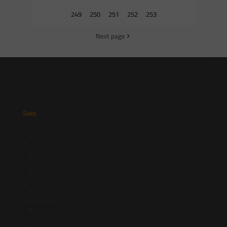
249
250
251
252
253
Next page
Saes
Início
Quem Somos
Atuação
Equipe
Newsletter