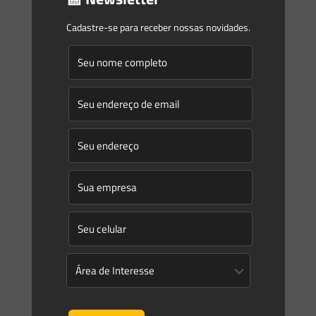
Seria a exclusão das fontes de energia termelétricas a
melhor saída?
Cadastre-se para receber nossas novidades.
Umas das grandes preocupações atuais de nosso país é a
crise energética a qual nos deparamos. Apesar de nossa
matriz ser predominantemente hídrica e termos cada
[…]
0
0
Read more
Prev page
1
2
3
4
5
6
7
8
9
10
11
12
13
14
15
16
17
18
19
20
21
22
23
24
25
26
27
28
29
30
31
32
33
34
35
36
37
38
39
40