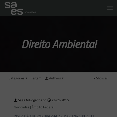
Direito Ambiental
Categories
Tags
Authors
Show all
Saes Advogados
on
23/05/2016
Novidades | Âmbito Federal
INSTRUÇÃO NORMATIVA /SRH/SEMARH No 1, DE 13 DE