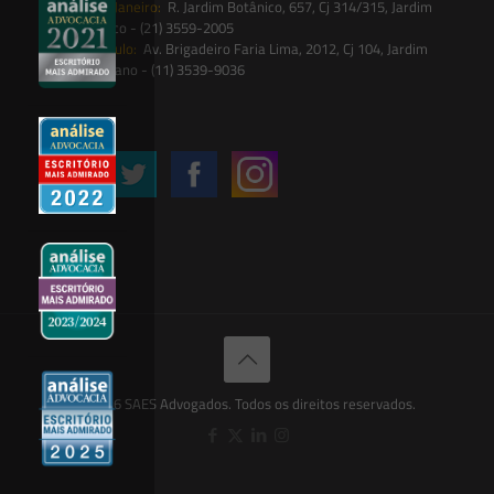
Rio de Janeiro:
R. Jardim Botânico, 657, Cj 314/315, Jardim
Botânico - (21) 3559-2005
São Paulo:
Av. Brigadeiro Faria Lima, 2012, Cj 104, Jardim
Paulistano - (11) 3539-9036
Siga-nos
© 2026 SAES Advogados. Todos os direitos reservados.