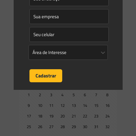
Saes Advogados
on
22/11/2018
Novidades | Âmbito Federal
RESOLUÇÃO CONAMA No 491, DE 19 DE NOVEMBRO DE
2018 – Dispõe sobre padrões de qualidade do ar.
0
0
Read more
Prev page
1
2
3
4
5
6
7
8
9
10
11
12
13
14
15
16
17
18
19
20
21
22
23
24
25
26
27
28
29
30
31
32