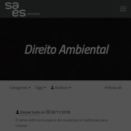
Direito Ambiental
Categories
Tags
Authors
Show all
Gleyse Gulin
on
30/11/2018
O setor elétrico à espera de mudanças e melhorias para
crescer