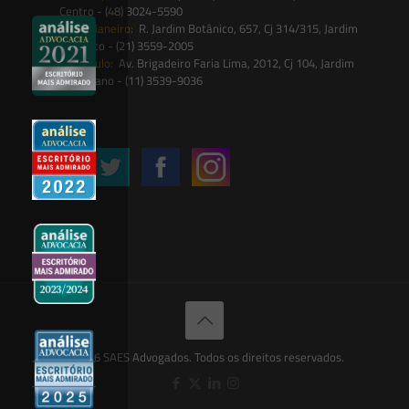
Centro - (48) 3024-5590
Rio de Janeiro:
R. Jardim Botânico, 657, Cj 314/315, Jardim
Botânico - (21) 3559-2005
São Paulo:
Av. Brigadeiro Faria Lima, 2012, Cj 104, Jardim
Paulistano - (11) 3539-9036
Siga-nos
© 2026 SAES Advogados. Todos os direitos reservados.