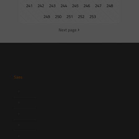
241
242
243
244
245
246
247
248
249
250
251
252
253
Next page
Saes
Início
Quem Somos
Atuação
Equipe
Newsletter