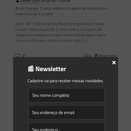
Gleyse Gulin
on
26/11/2018
Brasil Energia: O setor elétrico à espera de mudanças e
melhorias para crescer
Data: 26/11/2018 Veículo: Brasil Energia Edição Online
Cidade: Florianópolis/SC O setor elétrico à espera de
mudanças e melhorias para crescer Estabelecer regras
claras e eficientes, desburocratizar sem
[…]
0
0
Read more
×
📰 Newsletter
Saes Advogados
on
23/11/2018
Cadastre-se para receber nossas novidades.
Novidades | Âmbito Estadual: São Paulo
DECISÃO DE DIRETORIA Nº 180/2018/C, de 14 de novembro
de 2018 – Dispõe sobre a aprovação do “Procedimento para
a regularização ambiental dos loteamentos localizados nas
Áreas
[…]
0
0
Read more