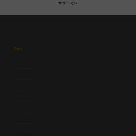
Next page
Saes
Início
Quem Somos
Atuação
Equipe
Newsletter
Publicações
Artigos