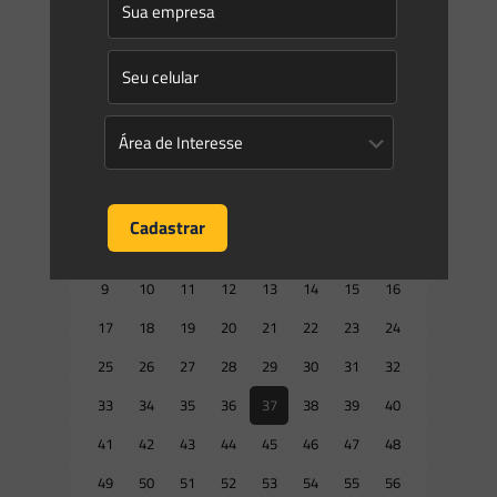
130 | Seção: 1 | Página: 133Órgão: Ministério do Meio
Ambiente e Mudança do Clima/Conselho Nacional do Meio
[…]
0
0
Read more
Prev page
1
2
3
4
5
6
7
8
9
10
11
12
13
14
15
16
17
18
19
20
21
22
23
24
25
26
27
28
29
30
31
32
33
34
35
36
37
38
39
40
41
42
43
44
45
46
47
48
49
50
51
52
53
54
55
56