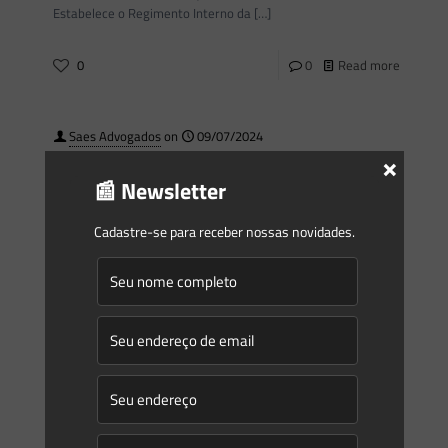
Estabelece o Regimento Interno da
[…]
0
0
Read more
Saes Advogados
on
09/07/2024
×
Novidades | Âmbito Estadual: Minas Gerais
📰 Newsletter
RESOLUÇÃO CONJUNTA SEMAD/FEAM/IEF No 3.304 DE 17 DE
JUNHO DE 2024 Estabelece procedimentos de
Cadastre-se para receber nossas novidades.
acompanhamento das atividades exercidas pelos municípios
no âmbito de convênios de cooperação técnica
[…]
0
0
Read more
Saes Advogados
on
09/07/2024
Novidades | Âmbito Federal
DIÁRIO OFICIAL DA UNIÃOPublicado em: 09/07/2024 | Edição: