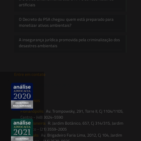
artificiais
O Decreto do PSA chegou: quem está preparado para
monetizar ativos ambientais?
A insegurança jurídica promovida pela criminalização dos
desastres ambientais
Entre em contato
contato@saesadvogados.com.br
Onde estamos
Florianópolis:
Av. Trompowsky, 291, Torre II, Cj 1104/1105,
Centro - (48) 3024-5590
Rio de Janeiro:
R. Jardim Botânico, 657, Cj 314/315, Jardim
Botânico - (21) 3559-2005
São Paulo:
Av. Brigadeiro Faria Lima, 2012, Cj 104, Jardim
Paulistano - (11) 3539-9036