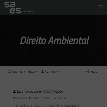
Direito Ambiental
Categories
Tags
Authors
Show all
Saes Advogados
on
30/07/2024
Novidades | Âmbito Estadual: São Paulo
FUNDAÇÃO PARA A CONSERVAÇÃO E A PRODUÇÃO