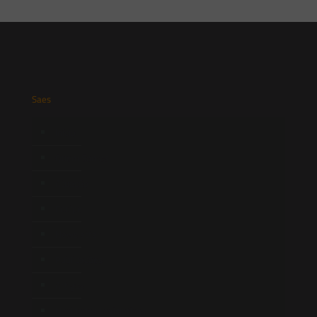
Saes
Início
Quem Somos
Atuação
Equipe
Newsletter
Publicações
Artigos
Novidades Legislativas