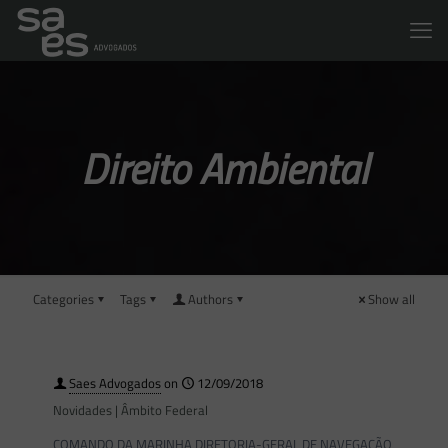
Direito Ambiental
Categories
Tags
Authors
Show all
Saes Advogados
on
12/09/2018
Novidades | Âmbito Federal
COMANDO DA MARINHA DIRETORIA-GERAL DE NAVEGAÇÃO