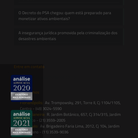
O Decreto do PSA chegou: quem está preparado para
monetizar ativos ambientais?
A insegurança jurídica promovida pela criminalização dos
desastres ambientais
Entre em contato
contato@saesadvogados.com.br
Onde estamos
Florianópolis:
Av. Trompowsky, 291, Torre II, Cj 1104/1105,
Centro - (48) 3024-5590
Rio de Janeiro:
R. Jardim Botânico, 657, Cj 314/315, Jardim
Botânico - (21) 3559-2005
São Paulo:
Av. Brigadeiro Faria Lima, 2012, Cj 104, Jardim
Paulistano - (11) 3539-9036