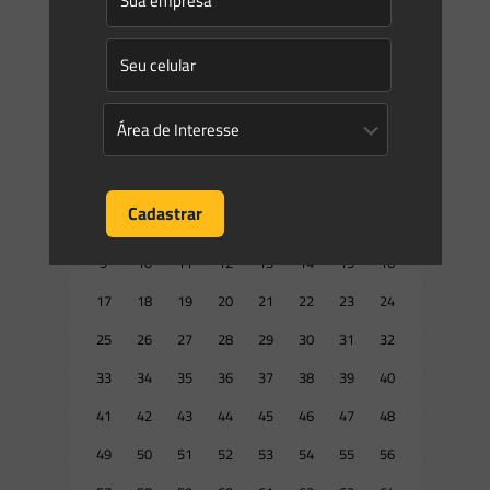
2018 Recuperação de Áreas Contaminadas. (DOE – SC de
28.08.2018) Este texto não substitui o publicado no
[…]
0
0
Read more
Prev page
1
2
3
4
5
6
7
8
9
10
11
12
13
14
15
16
17
18
19
20
21
22
23
24
25
26
27
28
29
30
31
32
33
34
35
36
37
38
39
40
41
42
43
44
45
46
47
48
49
50
51
52
53
54
55
56