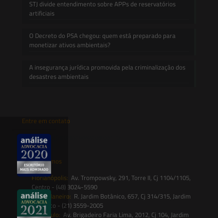
STJ divide entendimento sobre APPs de reservatórios
artificiais
O Decreto do PSA chegou: quem está preparado para
monetizar ativos ambientais?
A insegurança jurídica promovida pela criminalização dos
desastres ambientais
Entre em contato
contato@saesadvogados.com.br
Onde estamos
Florianópolis:
Av. Trompowsky, 291, Torre II, Cj 1104/1105,
Centro - (48) 3024-5590
Rio de Janeiro:
R. Jardim Botânico, 657, Cj 314/315, Jardim
Botânico - (21) 3559-2005
São Paulo:
Av. Brigadeiro Faria Lima, 2012, Cj 104, Jardim