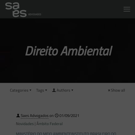
Direito Ambiental
Categories
Tags
Authors
Show all
Saes Advogados
on
01/09/2021
Novidades | Âmbito Federal
MINISTÉRIO DO MEIO AMBIENTEINSTITUTO BRASILEIRO DO