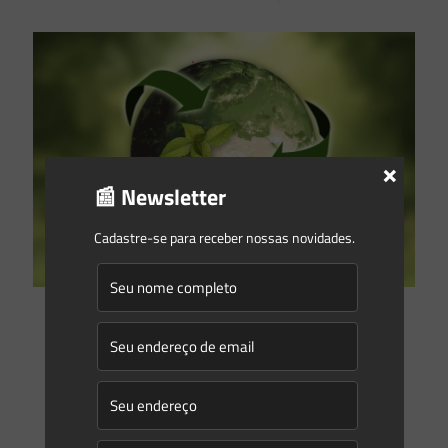
×
📰 Newsletter
Cadastre-se para receber nossas novidades.
Saes Advogados
on
26/08/2021
ESG in Brazil: brand new opportunities for foreign investors
Talking about ESG is all the rage in Brazil right now. One can
hardly look around the web without finding a bunch of
webinars and online
[…]