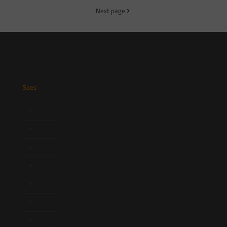
Next page
Saes
Início
Quem Somos
Atuação
Equipe
Newsletter
Publicações
Artigos