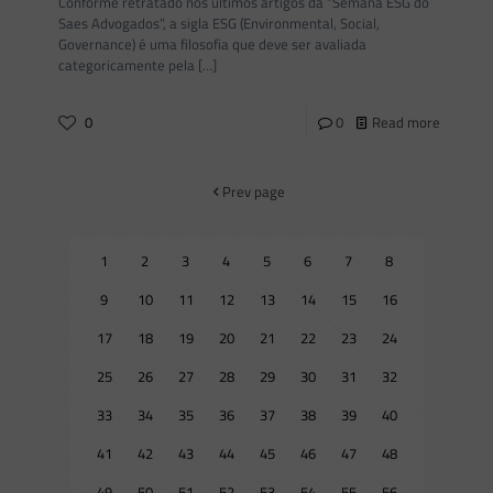
Conforme retratado nos últimos artigos da “Semana ESG do
Saes Advogados”, a sigla ESG (Environmental, Social,
Governance) é uma filosofia que deve ser avaliada
categoricamente pela
[…]
0
0
Read more
Prev page
1
2
3
4
5
6
7
8
9
10
11
12
13
14
15
16
17
18
19
20
21
22
23
24
25
26
27
28
29
30
31
32
33
34
35
36
37
38
39
40
41
42
43
44
45
46
47
48
49
50
51
52
53
54
55
56