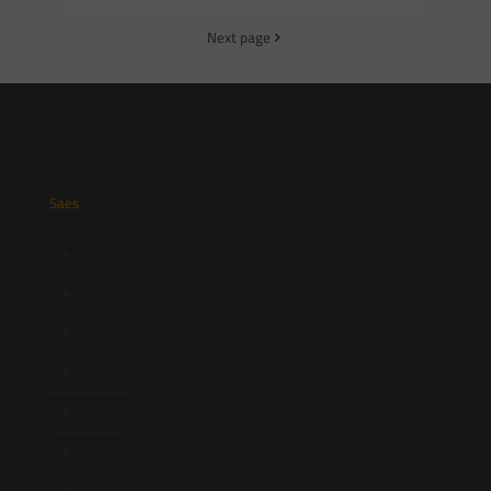
Next page
Saes
Início
Quem Somos
Atuação
Equipe
Newsletter
Publicações
Artigos