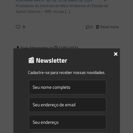
Presidente do Instituto do Meio Ambiente do Estado de
Santa Catarina – IMA, no uso
[…]
0
0
Read more
Saes Advogados
on
17/04/2023
×
Novidades | Âmbito Federal
📰 Newsletter
INSTITUTO BRASILEIRO DO MEIO AMBIENTE E DOS
RECURSOS NATURAIS RENOVÁVEIS DIRETORIA DE
Cadastre-se para receber nossas novidades.
QUALIDADE AMBIENTAL PORTARIA IBAMA Nº 73, DE 5 DE
ABRIL DE 2023 Estabelece a utilização
[…]
0
0
Read more
Saes Advogados
on
17/04/2023
Novidades | Âmbito Estadual: Goiás