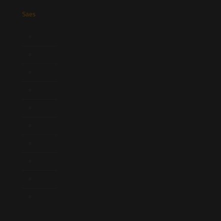
Saes
Início
Quem Somos
Atuação
Equipe
Newsletter
Publicações
Artigos
Novidades Legislativas
Informativos
Contato