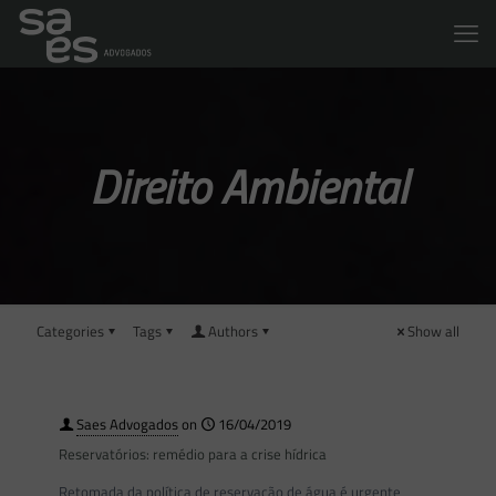
Direito Ambiental
Categories
Tags
Authors
Show all
Saes Advogados
on
16/04/2019
Reservatórios: remédio para a crise hídrica
Retomada da política de reservação de água é urgente