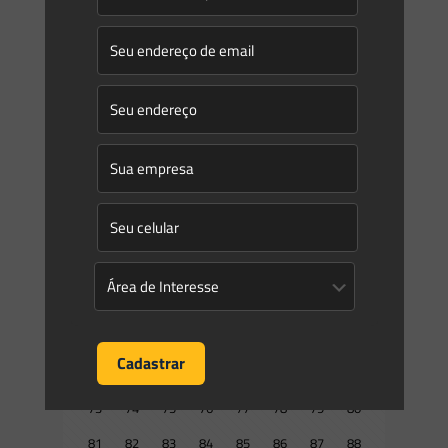
Prev page
1
2
3
4
5
6
7
8
9
10
11
12
13
14
15
16
17
18
19
20
21
22
23
24
25
26
27
28
29
30
31
32
33
34
35
36
37
38
39
40
41
42
43
44
45
46
47
48
49
50
51
52
53
54
55
56
57
58
59
60
61
62
63
64
65
66
67
68
69
70
71
72
73
74
75
76
77
78
79
80
81
82
83
84
85
86
87
88