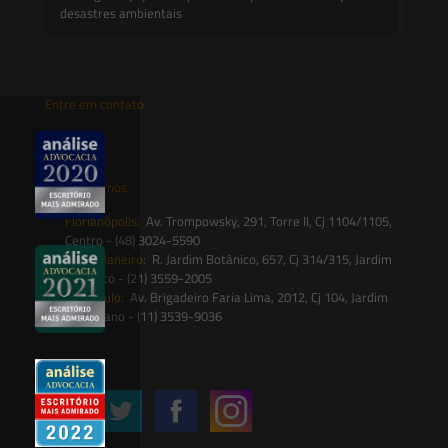
desastres ambientais
Entre em contato
contato@saesadvogados.com.br
Onde estamos
Florianópolis:
Av. Trompowsky, 291, Torre II, Cj 1104/1105,
Centro - (48) 3024-5590
Rio de Janeiro:
R. Jardim Botânico, 657, Cj 314/315, Jardim
Botânico - (21) 3559-2005
São Paulo:
Av. Brigadeiro Faria Lima, 2012, Cj 104, Jardim
Paulistano - (11) 3539-9036
Siga-nos