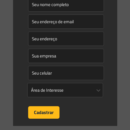
Saes Advogados
on
14/08/2025
Novidades | Âmbito estadual: São Paulo
DECISÃO DE DIRETORIA CETESB No 38/2025/C/I, DE 11 DE
JULHO DE 2025 Estabelece os graus de risco das atividades
econômicas, conforme estabelecido no artigo 3o do
[…]
0
0
Read more
Saes Advogados
on
14/08/2025
Novidades | Âmbito estadual: São Paulo
DECISÃO DE DIRETORIA CETESB No 48/2025/P, DE 24 DE
JULHO DE 2025 Dispõe sobre a aprovação da terceira edição
revisada e ampliada do Manual de Gerenciamento
[…]
0
0
Read more