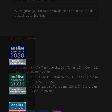
A insegurança jurídica promovida pela criminalização dos
desastres ambientais
Entre em contato
contato@saesadvogados.com.br
Onde estamos
Florianópolis:
Av. Trompowsky, 291, Torre II, Cj 1104/1105,
Centro - (48) 3024-5590
Rio de Janeiro:
R. Jardim Botânico, 657, Cj 314/315, Jardim
Botânico - (21) 3559-2005
São Paulo:
Av. Brigadeiro Faria Lima, 2012, Cj 104, Jardim
Paulistano - (11) 3539-9036
Siga-nos