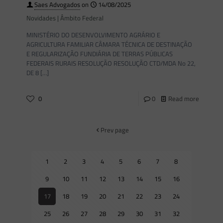
Saes Advogados
on
14/08/2025
Novidades | Âmbito Federal
MINISTÉRIO DO DESENVOLVIMENTO AGRÁRIO E
AGRICULTURA FAMILIAR CÂMARA TÉCNICA DE DESTINAÇÃO
E REGULARIZAÇÃO FUNDIÁRIA DE TERRAS PÚBLICAS
FEDERAIS RURAIS RESOLUÇÃO RESOLUÇÃO CTD/MDA No 22,
DE 8
[…]
0
0
Read more
Prev page
1
2
3
4
5
6
7
8
9
10
11
12
13
14
15
16
17
18
19
20
21
22
23
24
25
26
27
28
29
30
31
32