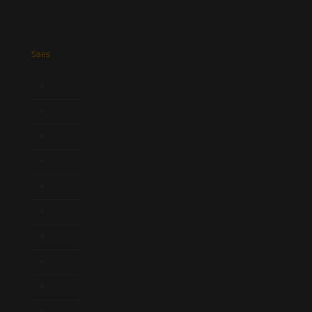
Saes
Início
Quem Somos
Atuação
Equipe
Newsletter
Publicações
Artigos
Novidades Legislativas
Informativos
Contato