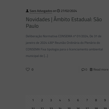
Saes Advogados
on
27/02/2024
Novidades | Âmbito Estadual: São
Paulo
Deliberação Normativa CONSEMA nº 01/2024, De 31 de
janeiro de 2024 430ª Reunião Ordinária do Plenário do
CONSEMA Fixa tipologia para o licenciamento ambiental
municipal de
[…]
0
0
Read more
1
2
3
4
5
6
7
8
9
31
32
33
34
35
36
37
38
39