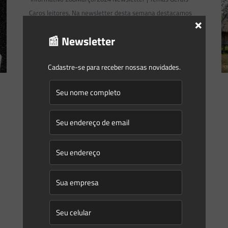
Caros leitores, Na newsletter desta semana destacamos
×
os seguintes temas: #Terras IndígenasConheça as
📰 Newsletter
diferentes modalidades de Terras Indígenas. Além disso,
entenda sobre
[…]
Cadastre-se para receber nossas novidades.
0
0
Read more