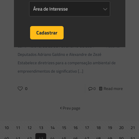
Saes Advogados
on
27/02/2024
Novidades | Âmbito Estadual:
Paraíba
LEI Nº 13.078, DE 22 DE FEVEREIRO DE 2024 Autoria:
Deputados Adriano Galdino e Alexandre de Zezé
Estabelece diretrizes para a compensação ambiental de
empreendimentos de significativo
[…]
0
0
Read more
Prev page
10
11
12
13
14
15
16
17
18
19
20
21
40
41
42
43
44
45
46
47
48
49
50
51