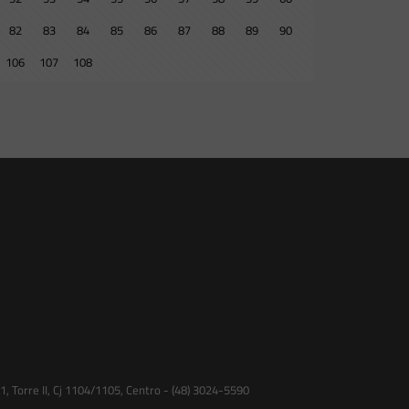
82
83
84
85
86
87
88
89
90
106
107
108
 Torre II, Cj 1104/1105, Centro - (48) 3024-5590