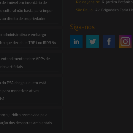
Rio de Janeiro:
R. Jardim Botânico
o de imóvel em inventário de
São Paulo:
Av. Brigadeiro Faria Li
o cultural não basta para impor
s ao direito de propriedade:
Siga-nos
o administrativa e embargo
: o que decidiu o TRF1 no IRDR 94
e entendimento sobre APPs de
ios artificiais
o do PSA chegou: quem está
 para monetizar ativos
is?
ança jurídica promovida pela
zação dos desastres ambientais