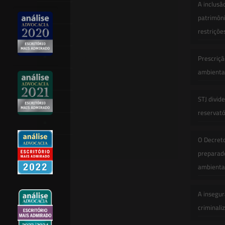
A inclusã
Equipe
patrimôni
restriçõe
Newsletter
Publicações
Prescriçã
ambiental
Artigos
STJ divid
Novidades Legislativas
reservatór
Informativos
O Decret
Contato
preparado
ambienta
A insegur
criminali