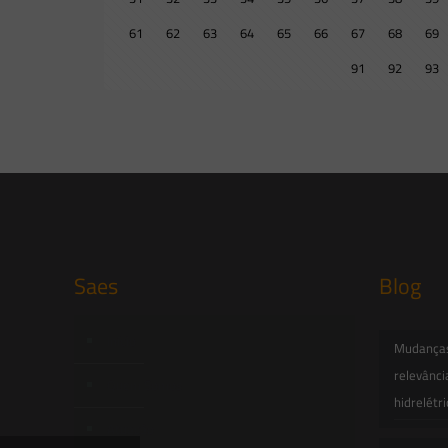
61
62
63
64
65
66
67
68
69
91
92
93
Saes
Blog
Início
Mudanças 
relevânci
Quem Somos
hidrelétr
Atuação