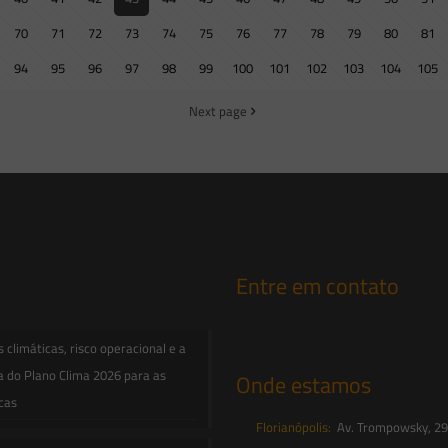
70
71
72
73
74
75
76
77
78
79
80
81
94
95
96
97
98
99
100
101
102
103
104
105
Next page
Entre em contato
contato@saesadvogados.com.br
climáticas, risco operacional e a
a do Plano Clima 2026 para as
Onde estamos
icas
Florianópolis:
Av. Trompowsky, 291,