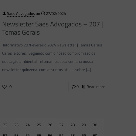
Saes Advogados
on
27/02/2024
Newsletter Saes Advogados – 207 |
Temas Gerais
Informativo 207Fevereiro 2024 Newsletter | Temas Gerais
Caros leitores, Seguindo com o nosso compromisso de
educação ambiental, retomamos essa semana nossa
newsletter quinzenal com assuntos atuais sobre
[…]
0
0
Read more
22
23
24
25
26
27
28
29
30
52
53
54
55
56
57
58
59
60