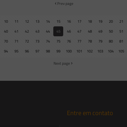
Prev page
10
11
12
13
14
15
16
17
18
19
20
21
40
41
42
43
44
45
46
47
48
49
50
51
70
71
72
73
74
75
76
77
78
79
80
81
94
95
96
97
98
99
100
101
102
103
104
105
Next page
Entre em contato
contato@saesadvogados.com.br