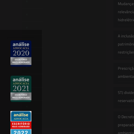
Início
Mudanças 
relevânci
Quem Somos
hidrelétr
Atuação
A inclusã
Equipe
patrimôni
restriçõe
Newsletter
Publicações
Prescriçã
ambiental
Artigos
STJ divid
Novidades Legislativas
reservatór
Informativos
O Decret
Contato
preparado
ambienta