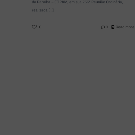
da Paraíba – COPAM, em sua 766ª Reunião Ordinária,
realizada
[…]
0
0
Read more