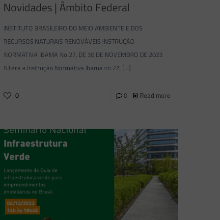
Novidades | Âmbito Federal
INSTITUTO BRASILEIRO DO MEIO AMBIENTE E DOS
RECURSOS NATURAIS RENOVÁVEIS INSTRUÇÃO
NORMATIVA IBAMA No 27, DE 30 DE NOVEMBRO DE 2023
Altera a Instrução Normativa Ibama no 22,
[…]
0
0
Read more