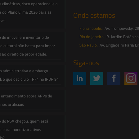
climáticas, risco operacional e a
a do Plano Clima 2026 para as
Onde estamos
icas
Florianópolis:
Av. Trompowsky, 291,
Rio de Janeiro:
R. Jardim Botânico
o de imóvel em inventário de
São Paulo:
Av. Brigadeiro Faria Li
o cultural não basta para impor
s ao direito de propriedade:
Siga-nos
o administrativa e embargo
: o que decidiu o TRF1 no IRDR 94
e entendimento sobre APPs de
ios artificiais
o do PSA chegou: quem está
 para monetizar ativos
is?