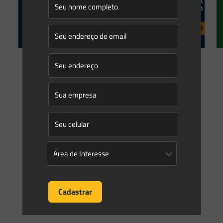
Saes Advogados
on
04/12/2023
Evento | “Projeto Piloto Eólica
Offshore: Oportunidades para o Rio
de Janeiro no contexto da transição
energética”
Hoje, dia 05/12, acontece na sede do Instituto Brasileiro de
Petróleo – IBP, no Rio de Janeiro, o 7 Encontro do GT INEA
para Promoção de
[…]
0
0
Read more