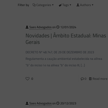
Filter by
Categories
Tags
Authors
Saes Advogados
on
12/01/2024
Novidades | Âmbito Estadual: Minas
Gerais
DECRETO Nº 48.747, DE 29 DE DEZEMBRO DE 2023
Regulamenta a caução ambiental estabelecida na alínea
“b” do inciso I e na alínea “b” do inciso III,
[…]
0
0
Read more
Saes Advogados
on
20/12/2023