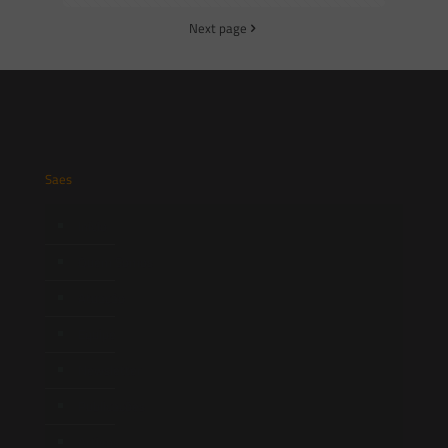
Next page
Saes
Início
Quem Somos
Atuação
Equipe
Newsletter
Publicações
Artigos