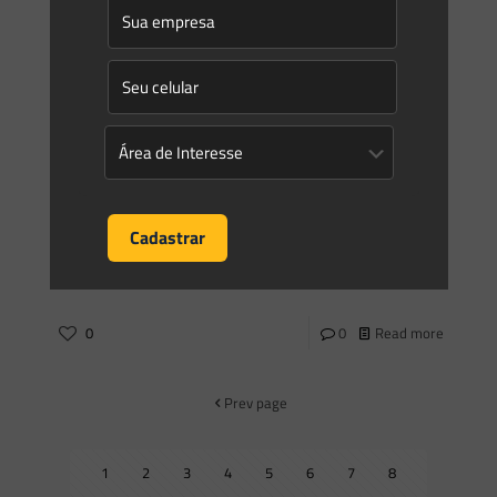
Janeiro. O Governador do Estado
[…]
0
0
Read more
Saes Advogados
on
07/02/2023
Novidades | Âmbito Estadual: Paraná
INSTITUTO ÁGUA E TERRA INSTRUÇÃO NORMATIVA IAT Nº 1,
DE 31 DE JANEIRO DE 2023 Dispõe sobre instruções para os
procedimentos administrativos de Autorizações Ambientais
para
[…]
0
0
Read more
Prev page
1
2
3
4
5
6
7
8