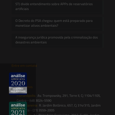
STJ divide entendimento sobre APPs de reservatórios
artificiais
O Decreto do PSA chegou: quem está preparado para
monetizar ativos ambientais?
A insegurança jurídica promovida pela criminalização dos
desastres ambientais
Entre em contato
contato@saesadvogados.com.br
Onde estamos
Florianópolis:
Av. Trompowsky, 291, Torre II, Cj 1104/1105,
Centro - (48) 3024-5590
Rio de Janeiro:
R. Jardim Botânico, 657, Cj 314/315, Jardim
Botânico - (21) 3559-2005
São Paulo:
Av. Brigadeiro Faria Lima, 2012, Cj 104, Jardim