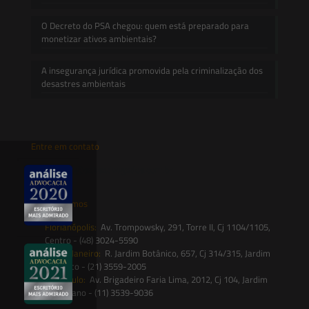
O Decreto do PSA chegou: quem está preparado para
monetizar ativos ambientais?
A insegurança jurídica promovida pela criminalização dos
desastres ambientais
Entre em contato
contato@saesadvogados.com.br
Onde estamos
Florianópolis:
Av. Trompowsky, 291, Torre II, Cj 1104/1105,
Centro - (48) 3024-5590
Rio de Janeiro:
R. Jardim Botânico, 657, Cj 314/315, Jardim
Botânico - (21) 3559-2005
São Paulo:
Av. Brigadeiro Faria Lima, 2012, Cj 104, Jardim
Paulistano - (11) 3539-9036