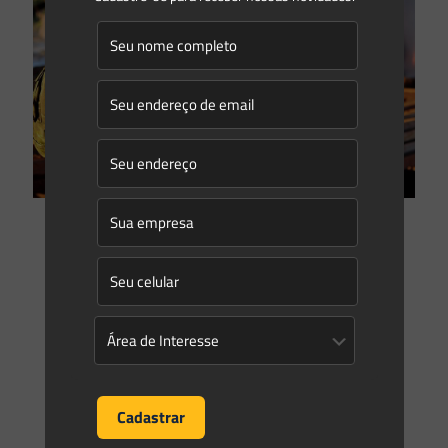
Saes Advogados
on
14/06/2021
Novidades sobre o processo administrativo sancionador
federal
Há importantes mudanças na apuração de infrações
ambientais pela administração federal. A recente instrução
normativa do IBAMA e do ICMBio buscou detalhar e otimizar
os processos
[…]
0
0
Read more