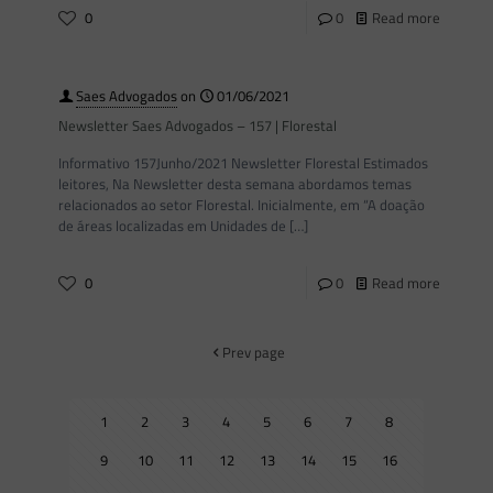
0
0
Read more
Saes Advogados
on
01/06/2021
Newsletter Saes Advogados – 157 | Florestal
Informativo 157Junho/2021 Newsletter Florestal Estimados
leitores, Na Newsletter desta semana abordamos temas
relacionados ao setor Florestal. Inicialmente, em “A doação
de áreas localizadas em Unidades de
[…]
0
0
Read more
Prev page
1
2
3
4
5
6
7
8
9
10
11
12
13
14
15
16