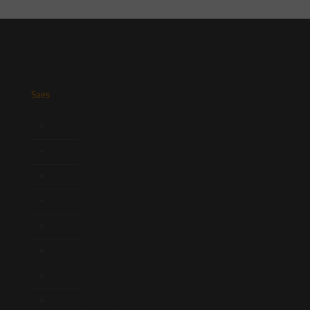
Saes
Início
Quem Somos
Atuação
Equipe
Newsletter
Publicações
Artigos
Novidades Legislativas