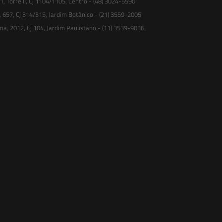
 Torre II, Cj 1104/1105, Centro - (48) 3024-5590
, 657, Cj 314/315, Jardim Botânico - (21) 3559-2005
ma, 2012, Cj 104, Jardim Paulistano - (11) 3539-9036