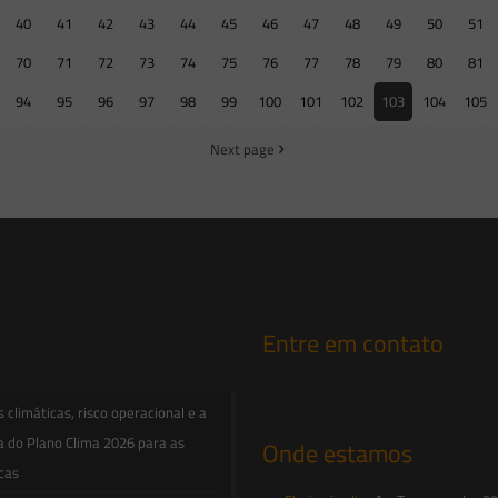
40
41
42
43
44
45
46
47
48
49
50
51
70
71
72
73
74
75
76
77
78
79
80
81
94
95
96
97
98
99
100
101
102
103
104
105
Next page
Entre em contato
contato@saesadvogados.com.br
climáticas, risco operacional e a
a do Plano Clima 2026 para as
Onde estamos
icas