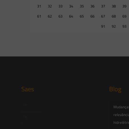
31
32
33
34
35
36
37
38
39
61
62
63
64
65
66
67
68
69
91
92
93
Saes
Blog
Início
Mudanças 
relevânci
Quem Somos
hidrelétr