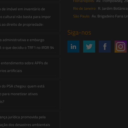
Florianópolis:
Av. Trompowsky, 291,
Rio de Janeiro:
R. Jardim Botânico
o de imóvel em inventário de
São Paulo:
Av. Brigadeiro Faria Li
o cultural não basta para impor
s ao direito de propriedade:
Siga-nos
o administrativa e embargo
: o que decidiu o TRF1 no IRDR 94
e entendimento sobre APPs de
ios artificiais
o do PSA chegou: quem está
 para monetizar ativos
is?
ança jurídica promovida pela
zação dos desastres ambientais