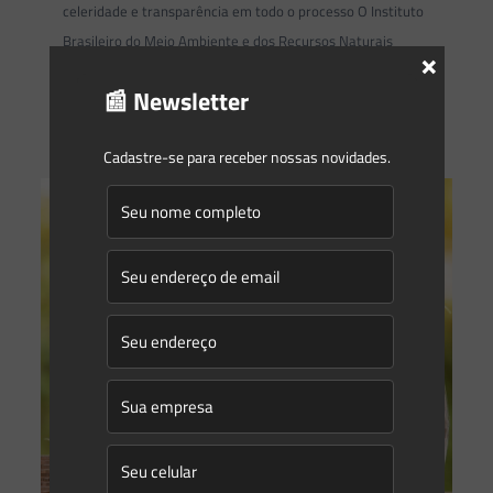
celeridade e transparência em todo o processo O Instituto
Brasileiro do Meio Ambiente e dos Recursos Naturais
×
Renováveis (Ibama) lança
[…]
📰 Newsletter
0
0
Read more
Cadastre-se para receber nossas novidades.