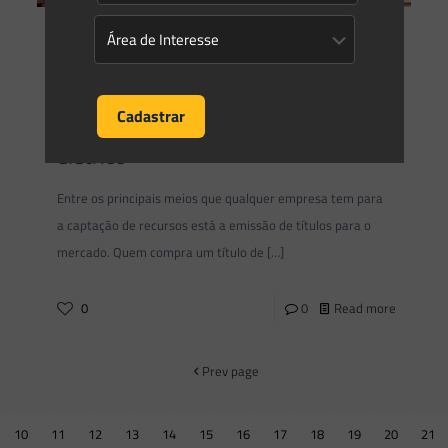
Saes Advogados
on
18/08/2020
Apostando no verde: benefícios
fiscais para a emissão de títulos
verdes (green bonds) pelo setor
elétrico
Entre os principais meios que qualquer empresa tem para
a captação de recursos está a emissão de títulos para o
mercado. Quem compra um título de
[…]
0
0
Read more
Prev page
10
11
12
13
14
15
16
17
18
19
20
21