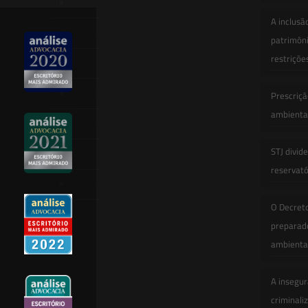
Atuação
A inclusã
Equipe
patrimôni
restriçõe
Newsletter
Publicações
Prescriçã
ambiental
Artigos
STJ divid
Novidades Legislativas
reservatór
Informativos
O Decret
Contato
preparado
ambienta
A insegur
criminali