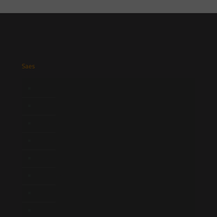
Saes
Início
Quem Somos
Atuação
Equipe
Newsletter
Publicações
Artigos
Novidades Legislativas