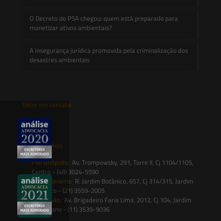
O Decreto do PSA chegou: quem está preparado para
monetizar ativos ambientais?
A insegurança jurídica promovida pela criminalização dos
desastres ambientais
Entre em contato
contato@saesadvogados.com.br
Onde estamos
Florianópolis:
Av. Trompowsky, 291, Torre II, Cj 1104/1105,
Centro - (48) 3024-5590
Rio de Janeiro:
R. Jardim Botânico, 657, Cj 314/315, Jardim
Botânico - (21) 3559-2005
São Paulo:
Av. Brigadeiro Faria Lima, 2012, Cj 104, Jardim
Paulistano - (11) 3539-9036