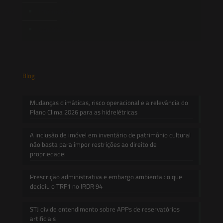
Informativos
Contato
Blog
Mudanças climáticas, risco operacional e a relevância do
Plano Clima 2026 para as hidrelétricas
A inclusão de imóvel em inventário de patrimônio cultural
não basta para impor restrições ao direito de
propriedade:
Prescrição administrativa e embargo ambiental: o que
decidiu o TRF1 no IRDR 94
STJ divide entendimento sobre APPs de reservatórios
artificiais