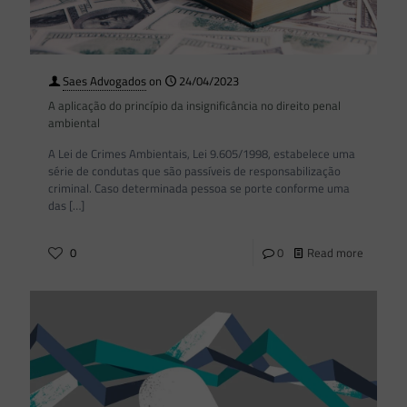
Saes Advogados
on
24/04/2023
A aplicação do princípio da insignificância no direito penal
ambiental
A Lei de Crimes Ambientais, Lei 9.605/1998, estabelece uma
série de condutas que são passíveis de responsabilização
criminal. Caso determinada pessoa se porte conforme uma
das
[…]
0
0
Read more