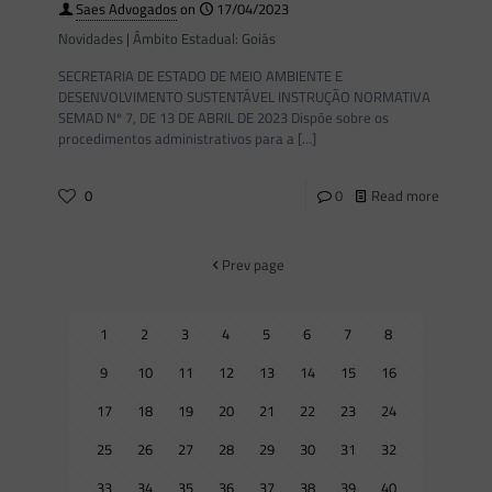
Saes Advogados
on
17/04/2023
Novidades | Âmbito Estadual: Goiás
SECRETARIA DE ESTADO DE MEIO AMBIENTE E
DESENVOLVIMENTO SUSTENTÁVEL INSTRUÇÃO NORMATIVA
SEMAD Nº 7, DE 13 DE ABRIL DE 2023 Dispõe sobre os
procedimentos administrativos para a
[…]
0
0
Read more
Prev page
1
2
3
4
5
6
7
8
9
10
11
12
13
14
15
16
17
18
19
20
21
22
23
24
25
26
27
28
29
30
31
32
33
34
35
36
37
38
39
40