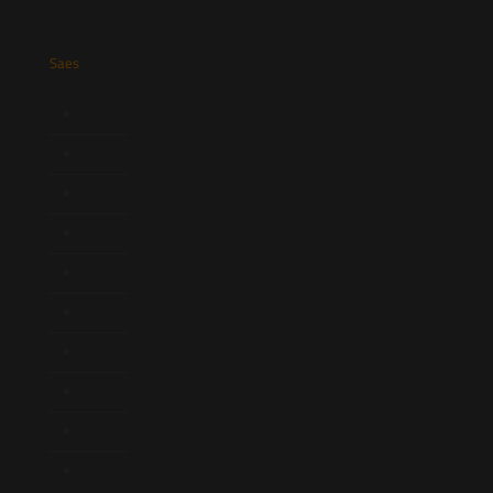
Saes
Início
Quem Somos
Atuação
Equipe
Newsletter
Publicações
Artigos
Novidades Legislativas
Informativos
Contato