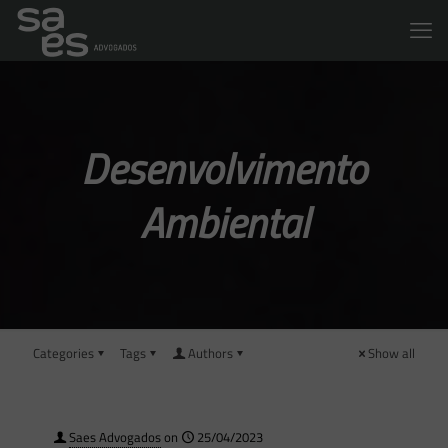
Desenvolvimento
Ambiental
Categories
Tags
Authors
Show all
Saes Advogados
on
25/04/2023