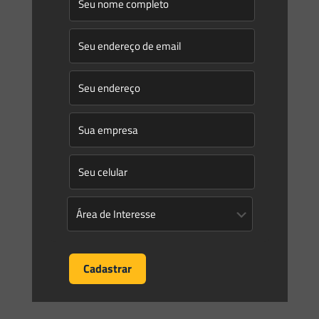
Novidades | Âmbito Estadual: Santa Catarina
PORTARIA IMA Nº 92, DE 10 DE ABRIL DE 2023 A
Presidente do Instituto do Meio Ambiente do Estado de
Santa Catarina – IMA, no uso
[…]
0
0
Read more
Saes Advogados
on
17/04/2023
Novidades | Âmbito Federal
INSTITUTO BRASILEIRO DO MEIO AMBIENTE E DOS
RECURSOS NATURAIS RENOVÁVEIS DIRETORIA DE
QUALIDADE AMBIENTAL PORTARIA IBAMA Nº 73, DE 5 DE
ABRIL DE 2023 Estabelece a utilização
[…]
0
0
Read more