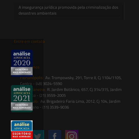
A insegurança jurídica promovida pela criminalização dos
desastres ambientais
Entre em contato
contato@saesadvogados.com.br
Onde estamos
Florianópolis:
Av. Trompowsky, 291, Torre II, Cj 1104/1105,
Centro - (48) 3024-5590
Rio de Janeiro:
R. Jardim Botânico, 657, Cj 314/315, Jardim
Botânico - (21) 3559-2005
São Paulo:
Av. Brigadeiro Faria Lima, 2012, Cj 104, Jardim
Paulistano - (11) 3539-9036
Siga-nos