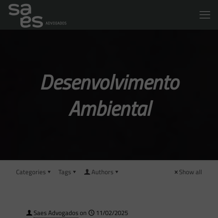
Desenvolvimento
Ambiental
Categories
Tags
Authors
Show all
Saes Advogados
on
11/02/2025