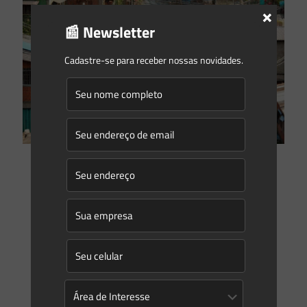
×
📰 Newsletter
Cadastre-se para receber nossas novidades.
Eduardo Saes
on
10/02/2025
Reurb-S e Reurb-E: Entenda as diferenças entre essas
modalidades
A Regularização Fundiária Urbana, ou Reurb, consiste em
um conjunto de medidas jurídicas, urbanísticas, ambientais e
sociais destinadas a integrar os núcleos urbanos informais
ao ordenamento
[…]
1
0
Read more