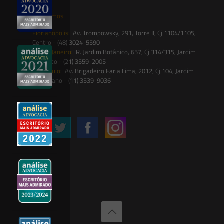
Onde estamos
Florianópolis:
Av. Trompowsky, 291, Torre II, Cj 1104/1105,
Centro - (48) 3024-5590
Rio de Janeiro:
R. Jardim Botânico, 657, Cj 314/315, Jardim
Botânico - (21) 3559-2005
São Paulo:
Av. Brigadeiro Faria Lima, 2012, Cj 104, Jardim
Paulistano - (11) 3539-9036
Siga-nos