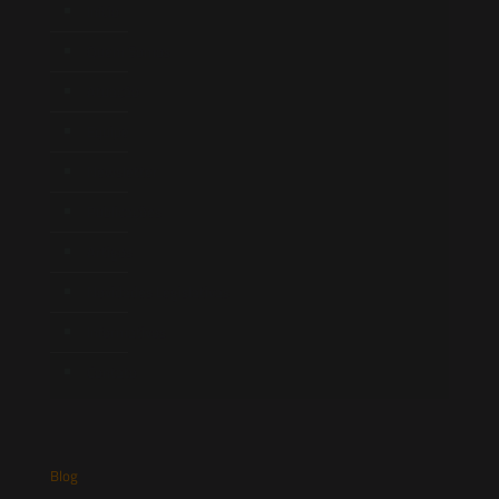
Início
Quem Somos
Atuação
Equipe
Newsletter
Publicações
Artigos
Novidades Legislativas
Informativos
Contato
Blog