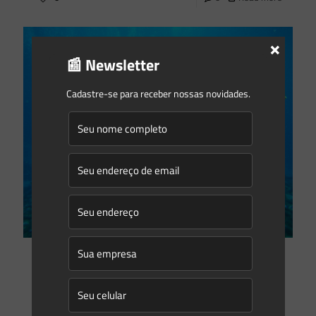
×
📰 Newsletter
Cadastre-se para receber nossas novidades.
Saes Advogados
on
10/04/2023
A participação do Tamar no licenciamento ambiental
Se você ver uma tartaruga olivaSe você ver uma tartaruga
de penteSe você ver uma tartaruga verde ouSe você ver