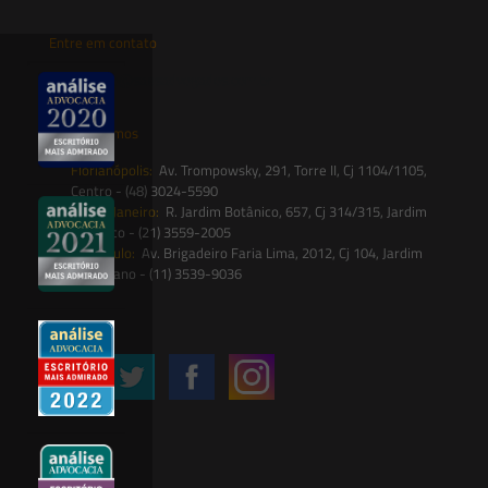
Entre em contato
contato@saesadvogados.com.br
Onde estamos
Florianópolis:
Av. Trompowsky, 291, Torre II, Cj 1104/1105,
Centro - (48) 3024-5590
Rio de Janeiro:
R. Jardim Botânico, 657, Cj 314/315, Jardim
Botânico - (21) 3559-2005
São Paulo:
Av. Brigadeiro Faria Lima, 2012, Cj 104, Jardim
Paulistano - (11) 3539-9036
Siga-nos