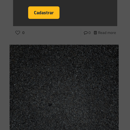
As Unidades de Conservação (UCs) são regulamentadas pela
Lei 9.985/2000, bem como pelo Decreto 4.340/2002, e
constituem espaços territoriais e seus recursos ambientais,
incluindo as águas
[…]
0
0
Read more