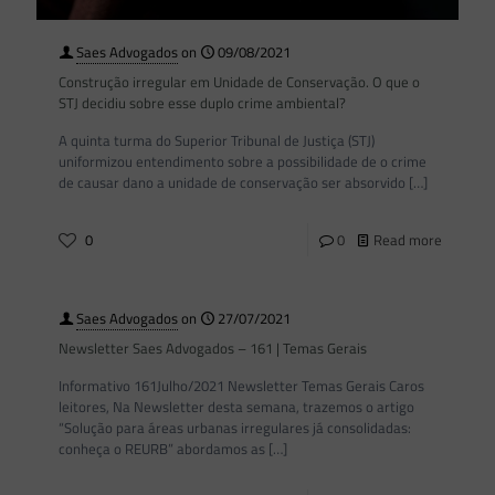
Saes Advogados
on
09/08/2021
Construção irregular em Unidade de Conservação. O que o
STJ decidiu sobre esse duplo crime ambiental?
A quinta turma do Superior Tribunal de Justiça (STJ)
uniformizou entendimento sobre a possibilidade de o crime
de causar dano a unidade de conservação ser absorvido
[…]
0
0
Read more
Saes Advogados
on
27/07/2021
Newsletter Saes Advogados – 161 | Temas Gerais
Informativo 161Julho/2021 Newsletter Temas Gerais Caros
leitores, Na Newsletter desta semana, trazemos o artigo
“Solução para áreas urbanas irregulares já consolidadas:
conheça o REURB” abordamos as
[…]