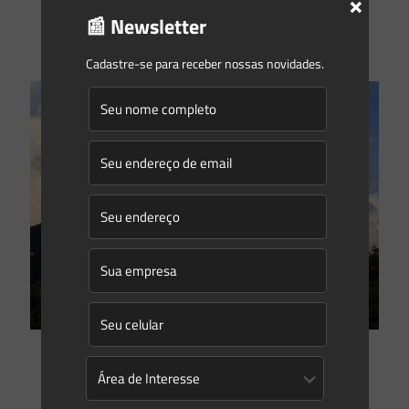
×
📰 Newsletter
0
0
Read more
Cadastre-se para receber nossas novidades.
Saes Advogados
on
26/07/2021
O Monumento Natural e suas peculiaridades