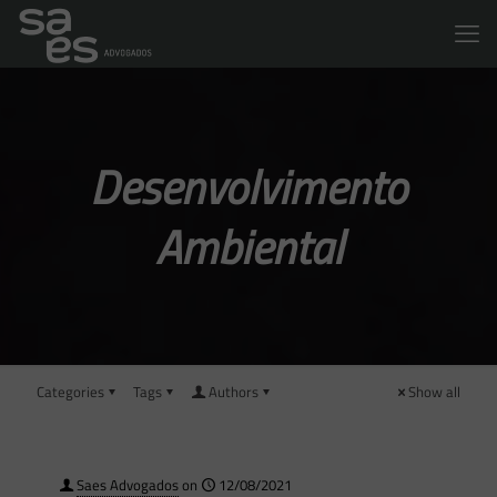
Desenvolvimento
Ambiental
Categories
Tags
Authors
Show all
Saes Advogados
on
12/08/2021