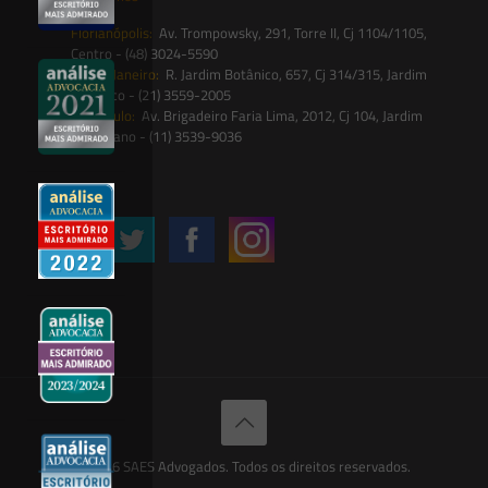
Florianópolis:
Av. Trompowsky, 291, Torre II, Cj 1104/1105,
Centro - (48) 3024-5590
Rio de Janeiro:
R. Jardim Botânico, 657, Cj 314/315, Jardim
Botânico - (21) 3559-2005
São Paulo:
Av. Brigadeiro Faria Lima, 2012, Cj 104, Jardim
Paulistano - (11) 3539-9036
Siga-nos
© 2026 SAES Advogados. Todos os direitos reservados.