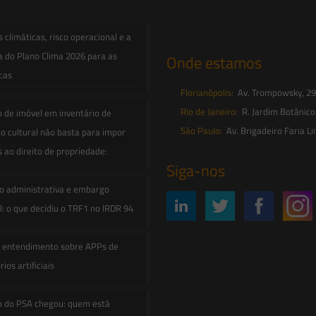
contato@saesadvogados.com.br
climáticas, risco operacional e a
a do Plano Clima 2026 para as
Onde estamos
icas
Florianópolis:
Av. Trompowsky, 291,
Rio de Janeiro:
R. Jardim Botânico
o de imóvel em inventário de
São Paulo:
Av. Brigadeiro Faria Li
o cultural não basta para impor
s ao direito de propriedade:
Siga-nos
o administrativa e embargo
: o que decidiu o TRF1 no IRDR 94
e entendimento sobre APPs de
ios artificiais
o do PSA chegou: quem está