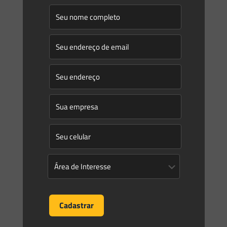
O licenciamento ambiental é um processo por meio do qual
a Administração Pública autoriza, mediante a emissão de
licenças ambientais, a instalação, ampliação e a operação
[…]
0
0
Read more
Saes Advogados
on
20/10/2022
Novidades | Âmbito Federal
PORTARIA NORMATIVA Nº 52/GM/MME, DE 19 DE
OUTUBRO DE 2022
0
0
Read more