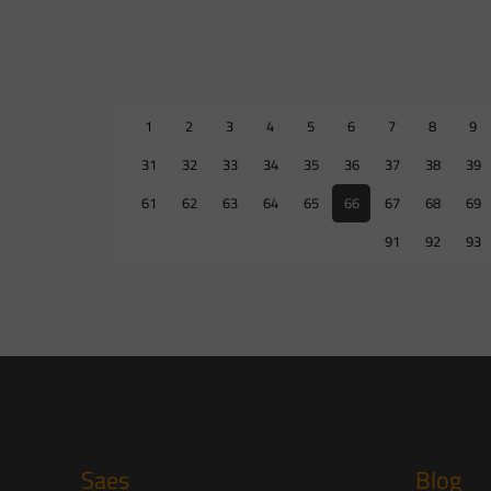
1
2
3
4
5
6
7
8
9
31
32
33
34
35
36
37
38
39
61
62
63
64
65
66
67
68
69
91
92
93
Saes
Blog