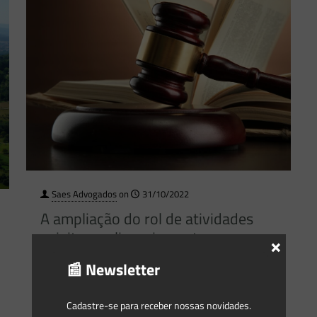
Saes Advogados
on
31/10/2022
A ampliação do rol de atividades
sujeitas ao licenciamento por
×
Conselhos Estaduais ou Municipais
📰 Newsletter
não deve surtir efeitos na esfera
criminal: entenda por quê.
Cadastre-se para receber nossas novidades.