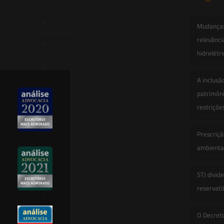
Início
Mudanças 
relevânci
Quem Somos
hidrelétr
Atuação
A inclusã
Equipe
patrimôni
restriçõe
Newsletter
Publicações
Prescriçã
ambiental
Artigos
STJ divid
Novidades Legislativas
reservatór
Informativos
O Decret
Contato