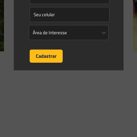
Informativo 194Maio/2023 Newsletter | Temas Gerais
Caros leitores, Nesta newsletter, destacamos os seguintes
temas: #Licenciamento Ambiental“Conheça os Prazos do
Processo de Licenciamento Ambiental”: no artigo trazemos
[…]
0
0
Read more