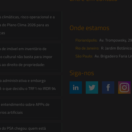
contato@saesadvogados.com.br
climáticas, risco operacional e a
a do Plano Clima 2026 para as
Onde estamos
icas
Florianópolis:
Av. Trompowsky, 291,
Rio de Janeiro:
R. Jardim Botânico
o de imóvel em inventário de
São Paulo:
Av. Brigadeiro Faria Li
o cultural não basta para impor
s ao direito de propriedade:
Siga-nos
o administrativa e embargo
: o que decidiu o TRF1 no IRDR 94
e entendimento sobre APPs de
ios artificiais
o do PSA chegou: quem está