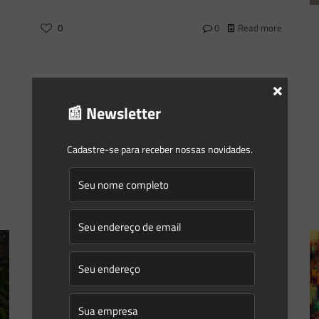
0
0
Read more
×
📰 Newsletter
Cadastre-se para receber nossas novidades.
Saes Advogados
on
22/05/2023
Newsletter Saes Advogados – 194 |
Temas Gerais