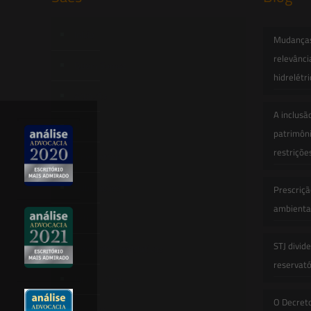
Início
Mudanças 
relevânci
Quem Somos
hidrelétr
Atuação
A inclusã
Equipe
patrimôni
restriçõe
Newsletter
Publicações
Prescriçã
ambiental
Artigos
STJ divid
Novidades Legislativas
reservatór
Informativos
O Decret
Contato