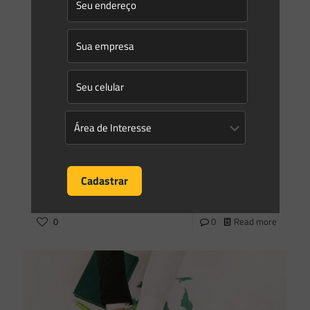
Saes Advogados
on
25/08/2021
Novidades | Âmbito Estadual: Rio de Janeiro
0
0
Read more
Saes Advogados
on
25/08/2021
Novidades | Âmbito Estadual: Rio de Janeiro
Aprova a Norma Operacional (NOPINEA-46) de
enquadramento de empreendimentos e atividades sujeitos
ao licenciamento e demais procedimentos de controle
ambiental. O Presidente do Instituto Estadual do
[…]
0
0
Read more