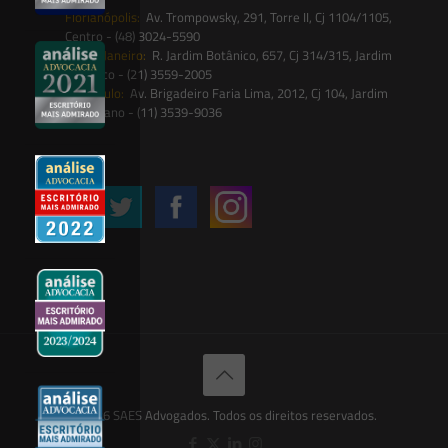
Florianópolis:
Av. Trompowsky, 291, Torre II, Cj 1104/1105,
Centro - (48) 3024-5590
Rio de Janeiro:
R. Jardim Botânico, 657, Cj 314/315, Jardim
Botânico - (21) 3559-2005
São Paulo:
Av. Brigadeiro Faria Lima, 2012, Cj 104, Jardim
Paulistano - (11) 3539-9036
Siga-nos
© 2026 SAES Advogados. Todos os direitos reservados.