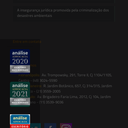
A insegurança jurídica promovida pela criminalização dos
desastres ambientais
Entre em contato
contato@saesadvogados.com.br
Onde estamos
Florianópolis:
Av. Trompowsky, 291, Torre II, Cj 1104/1105,
Centro - (48) 3024-5590
Rio de Janeiro:
R. Jardim Botânico, 657, Cj 314/315, Jardim
Botânico - (21) 3559-2005
São Paulo:
Av. Brigadeiro Faria Lima, 2012, Cj 104, Jardim
Paulistano - (11) 3539-9036
Siga-nos