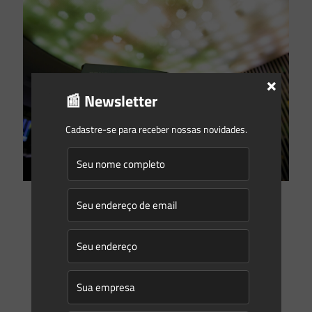
×
📰 Newsletter
Cadastre-se para receber nossas novidades.
Caio Henrique Bocchini
on
13/11/2023
Os 35 anos da Constituição Federal e a proteção ao meio
ambiente
A Constituição Federal, que no último 5 de outubro
completou 35 anos, é considerada um marco na proteção do
meio ambiente, sendo fruto de um amplo
[…]