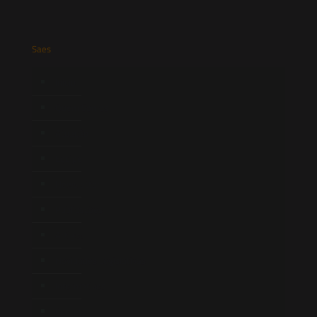
Saes
Início
Quem Somos
Atuação
Equipe
Newsletter
Publicações
Artigos
Novidades Legislativas
Informativos
Contato