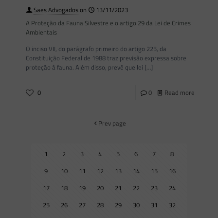
Saes Advogados
on
13/11/2023
A Proteção da Fauna Silvestre e o artigo 29 da Lei de Crimes
Ambientais
O inciso VII, do parágrafo primeiro do artigo 225, da
Constituição Federal de 1988 traz previsão expressa sobre
proteção à fauna. Além disso, prevê que lei
[…]
0
0
Read more
Prev page
1
2
3
4
5
6
7
8
9
10
11
12
13
14
15
16
17
18
19
20
21
22
23
24
25
26
27
28
29
30
31
32