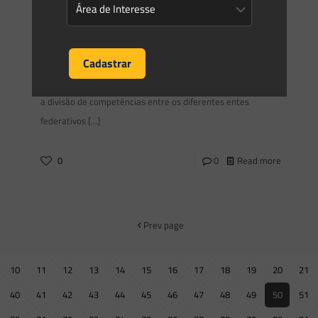
Os limites da competência comum
para proteção do meio ambiente
Por meio da Constituição Federal de 1988 foi estabelecido
um regime de federalismo democrático no país, ocorrendo
a divisão de competências entre os diferentes entes
federativos
[…]
0
0
Read more
Prev page
10
11
12
13
14
15
16
17
18
19
20
21
40
41
42
43
44
45
46
47
48
49
50
51