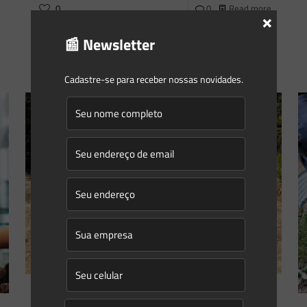
0
0
Read more
×
📰 Newsletter
Cadastre-se para receber nossas novidades.
Eduardo Saes
on
14/08/2023