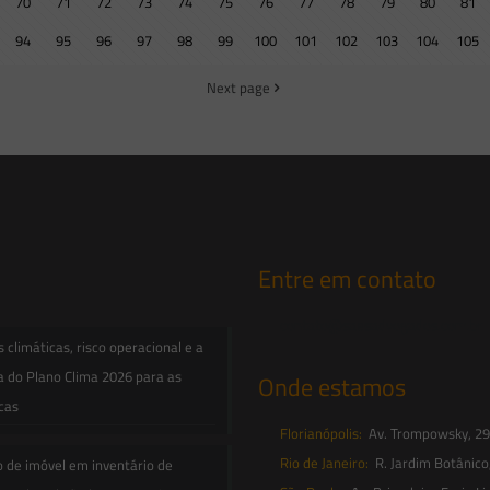
70
71
72
73
74
75
76
77
78
79
80
81
94
95
96
97
98
99
100
101
102
103
104
105
Next page
Entre em contato
contato@saesadvogados.com.br
climáticas, risco operacional e a
a do Plano Clima 2026 para as
Onde estamos
icas
Florianópolis:
Av. Trompowsky, 291,
Rio de Janeiro:
R. Jardim Botânico
o de imóvel em inventário de