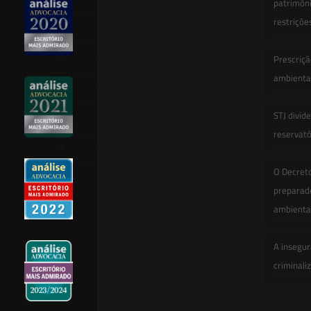
patrimôni
restriçõe
Newsletter
Publicações
Prescriçã
ambiental
Artigos
STJ divid
Novidades Legislativas
reservatór
Informativos
O Decret
Contato
preparado
ambienta
A insegur
criminali