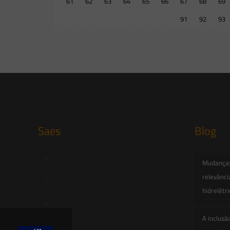
61
62
63
64
65
66
67
68
69
91
92
93
Saes
Blog
Início
Mudanças 
relevânci
Quem Somos
hidrelétr
Atuação
A inclusã
Equipe