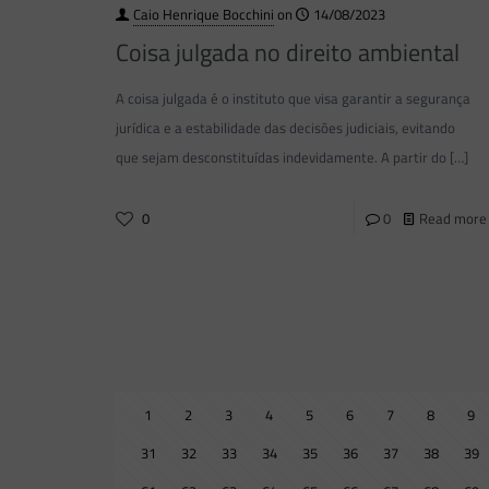
Caio Henrique Bocchini
on
14/08/2023
Coisa julgada no direito ambiental
A coisa julgada é o instituto que visa garantir a segurança
jurídica e a estabilidade das decisões judiciais, evitando
que sejam desconstituídas indevidamente. A partir do
[…]
0
0
Read more
1
2
3
4
5
6
7
8
9
31
32
33
34
35
36
37
38
39