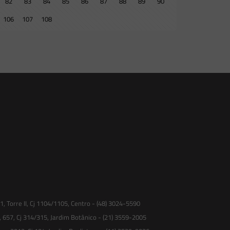
82
83
84
85
86
87
88
89
90
106
107
108
 Torre II, Cj 1104/1105, Centro - (48) 3024-5590
, 657, Cj 314/315, Jardim Botânico - (21) 3559-2005