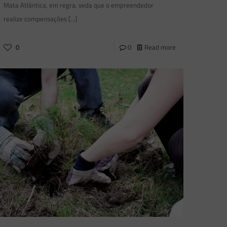
Mata Atlântica, em regra, veda que o empreendedor
realize compensações
[…]
0
0
Read more