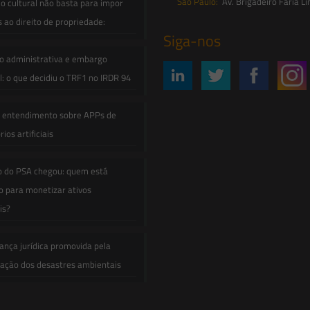
São Paulo:
Av. Brigadeiro Faria Li
o cultural não basta para impor
s ao direito de propriedade:
Siga-nos
o administrativa e embargo
: o que decidiu o TRF1 no IRDR 94
e entendimento sobre APPs de
ios artificiais
o do PSA chegou: quem está
 para monetizar ativos
is?
ança jurídica promovida pela
zação dos desastres ambientais