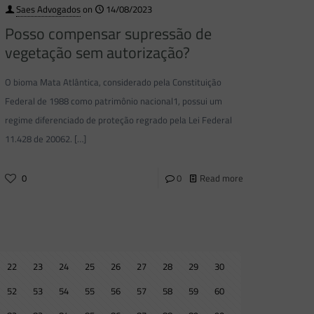
Saes Advogados
on
14/08/2023
Posso compensar supressão de
vegetação sem autorização?
O bioma Mata Atlântica, considerado pela Constituição
Federal de 1988 como patrimônio nacional1, possui um
regime diferenciado de proteção regrado pela Lei Federal
11.428 de 20062.
[…]
0
0
Read more
22
23
24
25
26
27
28
29
30
52
53
54
55
56
57
58
59
60