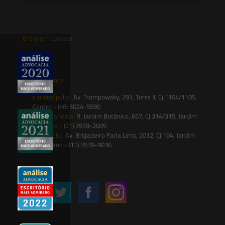
Entre em contato
contato@saesadvogados.com.br
Onde estamos
Florianópolis:
Av. Trompowsky, 291, Torre II, Cj 1104/1105,
Centro - (48) 3024-5590
Rio de Janeiro:
R. Jardim Botânico, 657, Cj 314/315, Jardim
Botânico - (21) 3559-2005
São Paulo:
Av. Brigadeiro Faria Lima, 2012, Cj 104, Jardim
Paulistano - (11) 3539-9036
Siga-nos