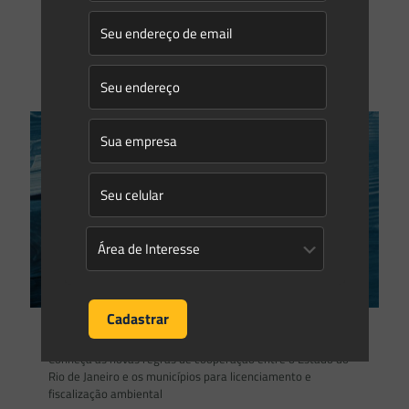
ambiente e as boas práticas relacionadas ao crescimento
econômico se tornaram
[…]
0
0
Read more
Saes Advogados
on
18/10/2021
Conheça as novas regras de cooperação entre o Estado do
Rio de Janeiro e os municípios para licenciamento e
fiscalização ambiental