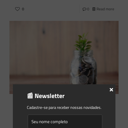
0
0
Read more
×
📰 Newsletter
Saes Advogados
on
18/10/2021
Cadastre-se para receber nossas novidades.
Renda sustentável: conheça a CPR Verde
Conceitos como “economia verde” e “sustentabilidade
corporativa” estão em alta. A preocupação com o meio