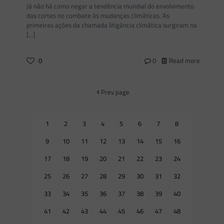
Já não há como negar a tendência mundial do envolvimento
das cortes no combate às mudanças climáticas. As
primeiras ações da chamada litigância climática surgiram na
[…]
0
0
Read more
Prev page
1
2
3
4
5
6
7
8
9
10
11
12
13
14
15
16
17
18
19
20
21
22
23
24
25
26
27
28
29
30
31
32
33
34
35
36
37
38
39
40
41
42
43
44
45
46
47
48