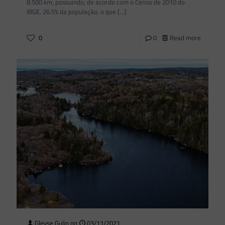
8.500 km, possuindo, de acordo com o Censo de 2010 do
IBGE, 26.5% da população, o que
[…]
0
0
Read more
Gleyse Gulin
on
03/11/2021