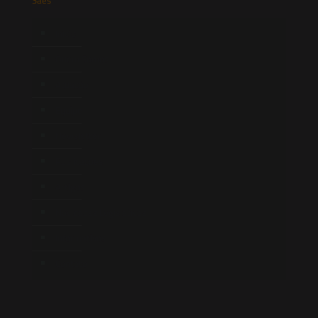
Início
Quem Somos
Atuação
Equipe
Newsletter
Publicações
Artigos
Novidades Legislativas
Informativos
Contato