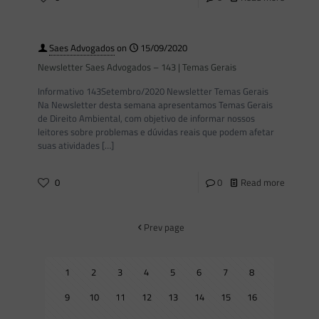
Saes Advogados
on
15/09/2020
Newsletter Saes Advogados – 143 | Temas Gerais
Informativo 143Setembro/2020 Newsletter Temas Gerais
Na Newsletter desta semana apresentamos Temas Gerais
de Direito Ambiental, com objetivo de informar nossos
leitores sobre problemas e dúvidas reais que podem afetar
suas atividades
[…]
0
0
Read more
Prev page
1
2
3
4
5
6
7
8
9
10
11
12
13
14
15
16