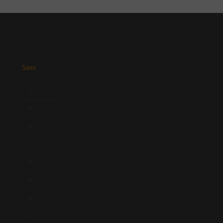
Saes
Início
Quem Somos
Atuação
Equipe
Newsletter
Publicações
Artigos
Novidades Legislativas