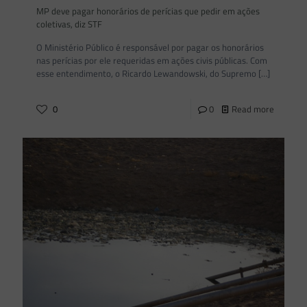
MP deve pagar honorários de perícias que pedir em ações
coletivas, diz STF
O Ministério Público é responsável por pagar os honorários
nas perícias por ele requeridas em ações civis públicas. Com
esse entendimento, o Ricardo Lewandowski, do Supremo
[…]
0
0
Read more