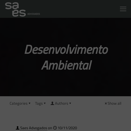
Desenvolvimento
Ambiental
Categories
Tags
Authors
Show all
Saes Advogados
on
10/11/2020