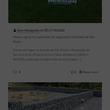
Saes Advogados
on
27/10/2020
Novas regras de supressão de vegetação no Estado de São
Paulo
Entrou em vigor no Estado de São Paulo a Resolução da
Secretaria de Infraestrutura e Meio Ambiente (SIMA) n.
80/2020, publicada no Diário Oficial do Estado
[…]
0
0
Read more