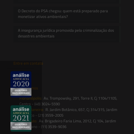
O Decreto do PSA chegou: quem está preparado para
monetizar ativos ambientais?
A insegurança jurídica promovida pela criminalização dos
desastres ambientais
Entre em contato
contato@saesadvogados.com.br
Onde estamos
Florianópolis:
Av. Trompowsky, 291, Torre II, Cj 1104/1105,
Centro - (48) 3024-5590
Rio de Janeiro:
R. Jardim Botânico, 657, Cj 314/315, Jardim
Botânico - (21) 3559-2005
São Paulo:
Av. Brigadeiro Faria Lima, 2012, Cj 104, Jardim
Paulistano - (11) 3539-9036