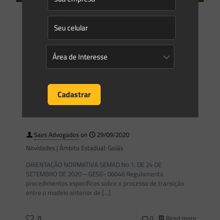
Saes Advogados
on
09/10/2020
Processos de licenciamento ambiental estão em risco.
Entenda o motivo.
Vivemos tempos atípicos e não restam dúvidas de que a
pandemia causada pela Covid-19 vem gerando significativos
impactos em todos os setores da economia. O lado
[…]
0
0
Read more
Saes Advogados
on
29/09/2020
Novidades | Âmbito Estadual: Goiás
ORIENTAÇÃO NORMATIVA SEMAD No 1, DE 24 DE
SETEMBRO DE 2020 – GESG- 06046 Regulamenta
procedimentos específicos sobre o processo de transição
entre o modelo anterior de
[…]
0
0
Read more