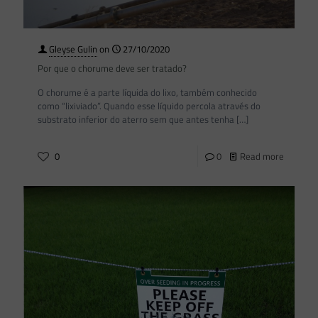
Gleyse Gulin
on
27/10/2020
Por que o chorume deve ser tratado?
O chorume é a parte líquida do lixo, também conhecido
como “lixiviado”. Quando esse líquido percola através do
substrato inferior do aterro sem que antes tenha
[…]
0
0
Read more