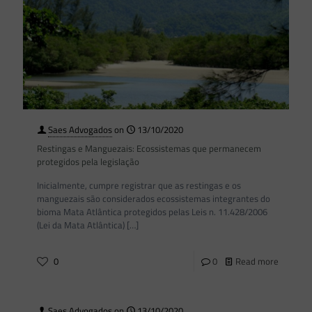
Saes Advogados
on
13/10/2020
Restingas e Manguezais: Ecossistemas que permanecem
protegidos pela legislação
Inicialmente, cumpre registrar que as restingas e os
manguezais são considerados ecossistemas integrantes do
bioma Mata Atlântica protegidos pelas Leis n. 11.428/2006
(Lei da Mata Atlântica)
[…]
0
0
Read more
Saes Advogados
on
13/10/2020