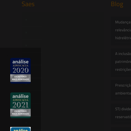
Saes
Blog
Início
Mudanças 
relevânci
Quem Somos
hidrelétr
Atuação
A inclusã
Equipe
patrimôni
restriçõe
Newsletter
Publicações
Prescriçã
ambiental
Artigos
STJ divid
Novidades Legislativas
reservatór
Informativos