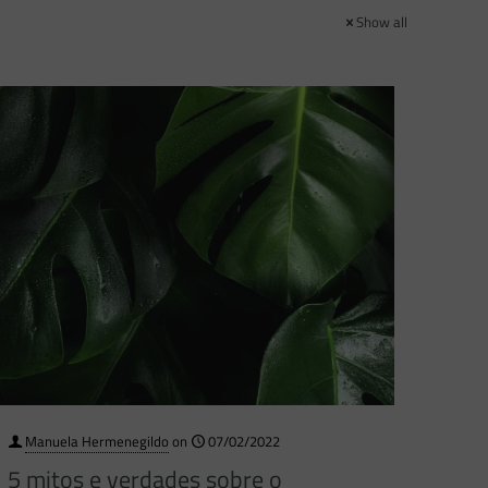
Show all
Manuela Hermenegildo
on
07/02/2022
5 mitos e verdades sobre o