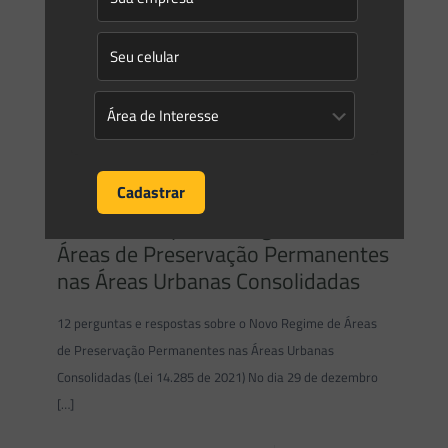
Saes Advogados
on
11/01/2022
Informativo | Novo Regime de
Áreas de Preservação Permanentes
nas Áreas Urbanas Consolidadas
12 perguntas e respostas sobre o Novo Regime de Áreas
de Preservação Permanentes nas Áreas Urbanas
Consolidadas (Lei 14.285 de 2021) No dia 29 de dezembro
[…]