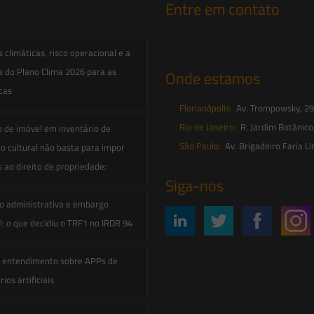
Entre em contato
contato@saesadvogados.com.br
climáticas, risco operacional e a
a do Plano Clima 2026 para as
Onde estamos
icas
Florianópolis:
Av. Trompowsky, 291,
Rio de Janeiro:
R. Jardim Botânico
o de imóvel em inventário de
São Paulo:
Av. Brigadeiro Faria Li
o cultural não basta para impor
s ao direito de propriedade:
Siga-nos
o administrativa e embargo
: o que decidiu o TRF1 no IRDR 94
e entendimento sobre APPs de
ios artificiais