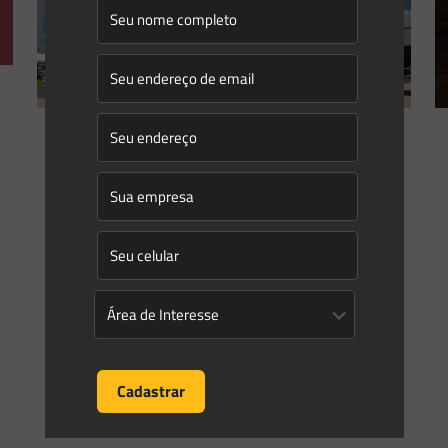
Eduardo Saes
on
07/10/2022
Posso ser investigado ao mesmo
tempo pelo MPE e MPF?
Conforme estabelece o artigo 127 da Constituição Federal,
incumbe ao Ministério Público (MP) “a defesa da ordem
jurídica, do regime democrático e dos interesses sociais e
[…]
0
0
Read more