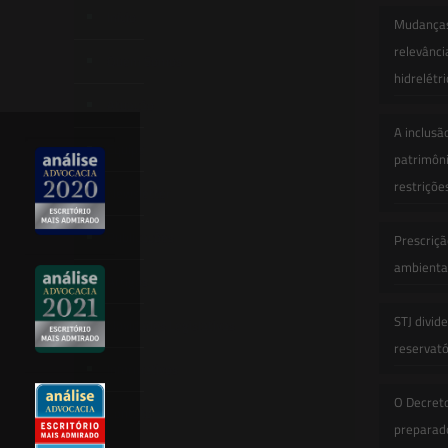
Início
Mudanças 
relevânci
Quem Somos
hidrelétr
Atuação
A inclusã
Equipe
patrimôni
restriçõe
Newsletter
Publicações
Prescriçã
ambiental
Artigos
STJ divid
Novidades Legislativas
reservatór
Informativos
O Decret
Contato
preparado