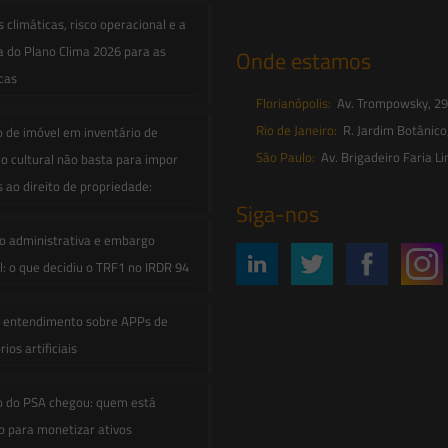
contato@saesadvogados.com.br
climáticas, risco operacional e a
a do Plano Clima 2026 para as
Onde estamos
icas
Florianópolis:
Av. Trompowsky, 291,
Rio de Janeiro:
R. Jardim Botânico
o de imóvel em inventário de
São Paulo:
Av. Brigadeiro Faria Li
o cultural não basta para impor
s ao direito de propriedade:
Siga-nos
o administrativa e embargo
: o que decidiu o TRF1 no IRDR 94
e entendimento sobre APPs de
ios artificiais
o do PSA chegou: quem está
 para monetizar ativos