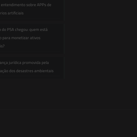
e entendimento sobre APPs de
ios artificiais
o do PSA chegou: quem está
 para monetizar ativos
is?
ança jurídica promovida pela
zação dos desastres ambientais