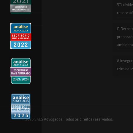
STJ divid
Novidades Legislativas
reservatór
Informativos
O Decret
Contato
preparado
ambienta
A insegur
criminali
© 2026 SAES Advogados. Todos os direitos reservados.