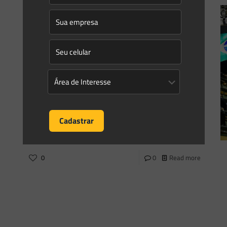
Saes Advogados
on
11/07/2023
Newsletter Saes Advogados – 197 |
Temas Gerais
Informativo 197Julho/2023 Newsletter | Temas Gerais
Caros leitores, Na newsletter desta semana destacamos
os seguintes temas: #Reserva BiológicaEm “A Reserva
Biológica (REBIO) e suas peculiaridades”, abordamos as
principais características
[…]
0
0
Read more