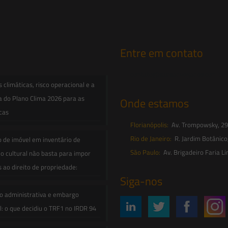
Entre em contato
contato@saesadvogados.com.br
climáticas, risco operacional e a
a do Plano Clima 2026 para as
Onde estamos
icas
Florianópolis:
Av. Trompowsky, 291,
Rio de Janeiro:
R. Jardim Botânico
o de imóvel em inventário de
São Paulo:
Av. Brigadeiro Faria Li
o cultural não basta para impor
s ao direito de propriedade:
Siga-nos
o administrativa e embargo
: o que decidiu o TRF1 no IRDR 94