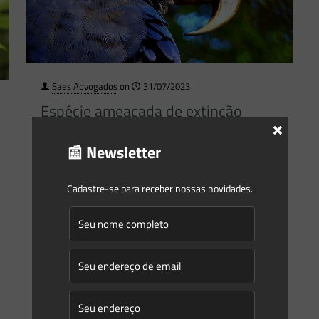
Saes Advogados
on
31/07/2023
Espécie ameaçada de extinção
×
prevista em listagem internacional
atrai competência federal para
📰 Newsletter
julgamento de crime ambiental?
Cadastre-se para receber nossas novidades.
Em um artigo anterior, abordamos, em linhas gerais, a
competência da Justiça Federal para processamento e
julgamento de crimes ambientais, esclarecendo que, para
a fixação da
[…]
0
0
Read more