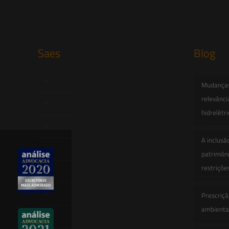
Saes
Blog
Início
Mudanças 
relevânci
Quem Somos
hidrelétr
Atuação
A inclusã
Equipe
patrimôni
restriçõe
Newsletter
Publicações
Prescriçã
ambiental
Artigos