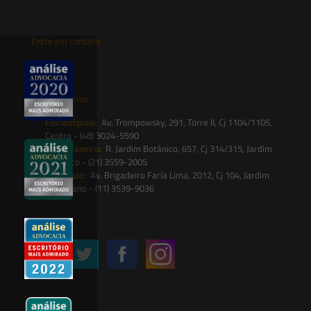
Entre em contato
contato@saesadvogados.com.br
Onde estamos
Florianópolis:
Av. Trompowsky, 291, Torre II, Cj 1104/1105,
Centro - (48) 3024-5590
Rio de Janeiro:
R. Jardim Botânico, 657, Cj 314/315, Jardim
Botânico - (21) 3559-2005
São Paulo:
Av. Brigadeiro Faria Lima, 2012, Cj 104, Jardim
Paulistano - (11) 3539-9036
Siga-nos