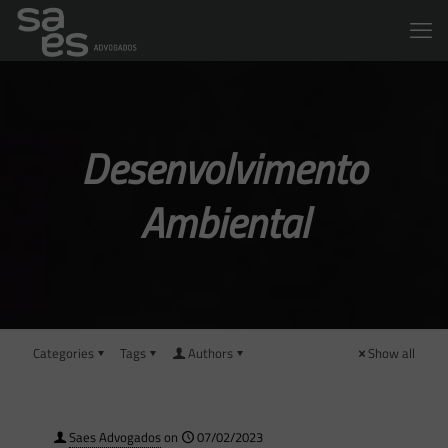
Desenvolvimento
Ambiental
Categories
Tags
Authors
Show all
Saes Advogados
on
07/02/2023