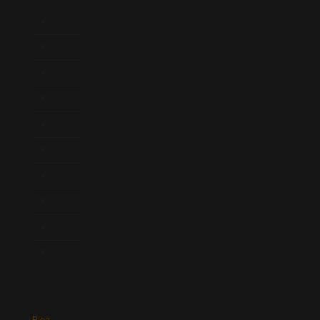
Início
Quem Somos
Atuação
Equipe
Newsletter
Publicações
Artigos
Novidades Legislativas
Informativos
Contato
Blog