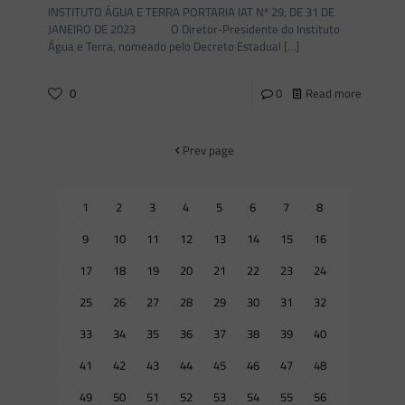
INSTITUTO ÁGUA E TERRA PORTARIA IAT Nº 29, DE 31 DE
JANEIRO DE 2023 O Diretor-Presidente do Instituto
Água e Terra, nomeado pelo Decreto Estadual
[…]
0
0
Read more
Prev page
1
2
3
4
5
6
7
8
9
10
11
12
13
14
15
16
17
18
19
20
21
22
23
24
25
26
27
28
29
30
31
32
33
34
35
36
37
38
39
40
41
42
43
44
45
46
47
48
49
50
51
52
53
54
55
56