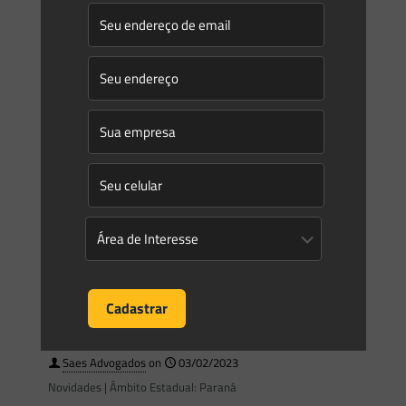
na Resolução CONAMA n. 04, de 1985, que a definia como
“acumulação arenosa litorânea, paralela à linha da
[…]
0
0
Read more
Saes Advogados
on
03/02/2023
Novidades | Âmbito Estadual: Rio de Janeiro
INSTITUTO ESTADUAL DO AMBIENTE CONSELHO DIRETOR
ATO DO PRESIDENTE EM EXERCÍCIO RESOLUÇÃO INEA Nº
269, DE 27 DE JANEIRO DE 2023 Aprova a Norma
Operacional (NOPINEA-
[…]
0
0
Read more
Saes Advogados
on
03/02/2023
Novidades | Âmbito Estadual: Paraná