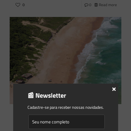
0
0
Read more
×
📰 Newsletter
Cadastre-se para receber nossas novidades.
Manuela Hermenegildo
on
06/02/2023
O que está valendo para APP de restinga
A primeira designação jurídica de restinga foi estabelecida