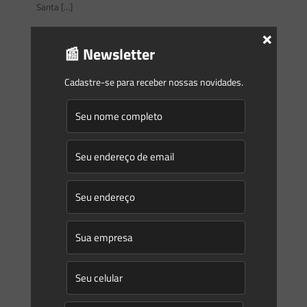
Santa
[…]
×
0
0
Read more
📰 Newsletter
Cadastre-se para receber nossas novidades.
Saes Advogados
on
03/02/2025
Novidades | Âmbito Estadual: Roraima
INSTRUÇÃO NORMATIVA FEMARH/PRES/DPTGT No 2, DE 21
DE JANEIRO DE 2025 Em 21 de janeiro de 2025 Revoga a
Instrução Normativa No
[…]
0
0
Read more
Saes Advogados
on
03/02/2025
Novidades | Âmbito Estadual: Minas Gerais
DECRETO No 48.986, DE 29 DE JANEIRO DE 2025 Revoga o
Decreto no 48.893, de 11 de setembro de 2024, que dispõe