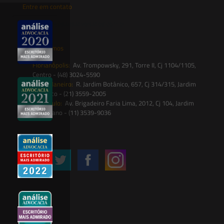
Entre em contato
contato@saesadvogados.com.br
Onde estamos
Florianópolis:
Av. Trompowsky, 291, Torre II, Cj 1104/1105,
Centro - (48) 3024-5590
Rio de Janeiro:
R. Jardim Botânico, 657, Cj 314/315, Jardim
Botânico - (21) 3559-2005
São Paulo:
Av. Brigadeiro Faria Lima, 2012, Cj 104, Jardim
Paulistano - (11) 3539-9036
Siga-nos