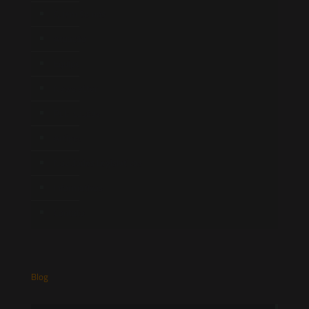
Quem Somos
Atuação
Equipe
Newsletter
Publicações
Artigos
Novidades Legislativas
Informativos
Contato
Blog