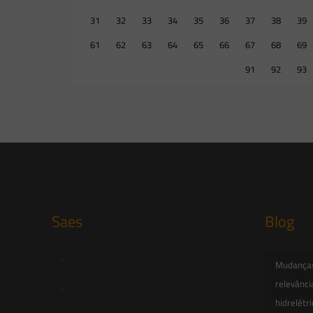
31
32
33
34
35
36
37
38
39
61
62
63
64
65
66
67
68
69
91
92
93
Saes
Blog
Início
Mudanças 
relevânci
Quem Somos
hidrelétr