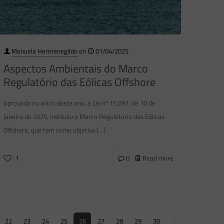
Manuela Hermenegildo
on
01/04/2025
Aspectos Ambientais do Marco
Regulatório das Eólicas Offshore
Aprovada no início deste ano, a Lei nº 15.097, de 10 de
janeiro de 2025, instituiu o Marco Regulatório das Eólicas
Offshore, que tem como objetivo
[…]
1
0
Read more
22
23
24
25
26
27
28
29
30