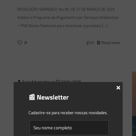
RESOLUÇÃO SEMADESC No 95, DE 27 DE MARÇO DE 2025
Institui o Programa de Pagamento por Serviços Ambientais
– PSA Bioma Pantanal para incentivar a provisão
[…]
0
0
Read more
Saes Advogados
on
03/04/2025
×
Novidades | Âmbito Estadual: Mato
📰 Newsletter
Grosso
Cadastre-se para receber nossas novidades.
LEI No 12.829, DE 27 DE MARÇO DE 2025 Autor:
Deputado Dr. João Institui a Política Estadual dos Serviços
Ambientais.
[…]