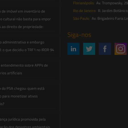
Florianópolis:
Av. Trompowsky, 291,
Rio de Janeiro:
R. Jardim Botânico
o de imóvel em inventário de
São Paulo:
Av. Brigadeiro Faria Li
o cultural não basta para impor
s ao direito de propriedade:
Siga-nos
o administrativa e embargo
: o que decidiu o TRF1 no IRDR 94
e entendimento sobre APPs de
ios artificiais
o do PSA chegou: quem está
 para monetizar ativos
is?
ança jurídica promovida pela
zação dos desastres ambientais