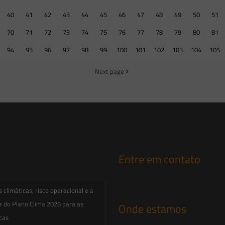
40
41
42
43
44
45
46
47
48
49
50
51
70
71
72
73
74
75
76
77
78
79
80
81
94
95
96
97
98
99
100
101
102
103
104
105
Next page
Entre em contato
contato@saesadvogados.com.br
climáticas, risco operacional e a
a do Plano Clima 2026 para as
Onde estamos
icas