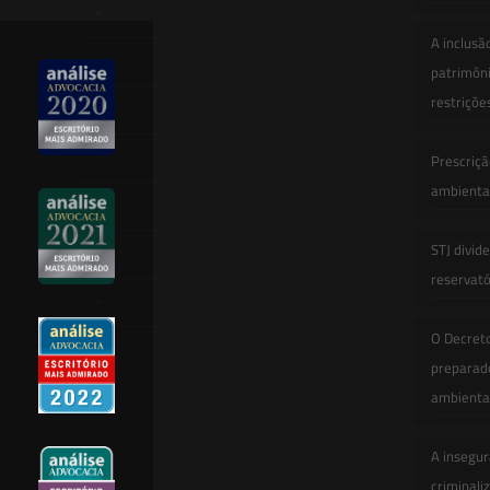
Atuação
A inclusã
Equipe
patrimôni
restriçõe
Newsletter
Publicações
Prescriçã
ambiental
Artigos
STJ divid
Novidades Legislativas
reservatór
Informativos
O Decret
Contato
preparado
ambienta
A insegur
criminali