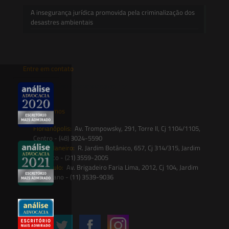
A insegurança jurídica promovida pela criminalização dos
desastres ambientais
Entre em contato
contato@saesadvogados.com.br
Onde estamos
Florianópolis:
Av. Trompowsky, 291, Torre II, Cj 1104/1105,
Centro - (48) 3024-5590
Rio de Janeiro:
R. Jardim Botânico, 657, Cj 314/315, Jardim
Botânico - (21) 3559-2005
São Paulo:
Av. Brigadeiro Faria Lima, 2012, Cj 104, Jardim
Paulistano - (11) 3539-9036
Siga-nos