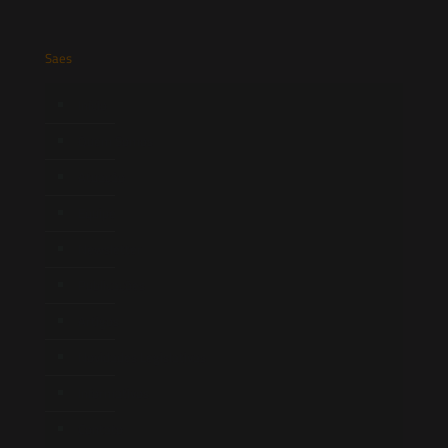
Saes
Início
Quem Somos
Atuação
Equipe
Newsletter
Publicações
Artigos
Novidades Legislativas
Informativos
Contato