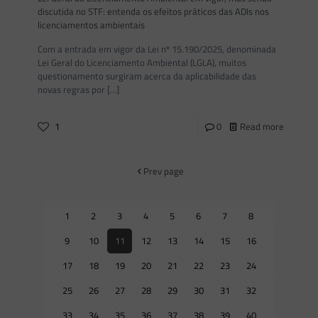
discutida no STF: entenda os efeitos práticos das ADIs nos
licenciamentos ambientais
Com a entrada em vigor da Lei nº 15.190/2025, denominada
Lei Geral do Licenciamento Ambiental (LGLA), muitos
questionamento surgiram acerca da aplicabilidade das
novas regras por
[…]
1
0
Read more
Prev page
1
2
3
4
5
6
7
8
9
10
11
12
13
14
15
16
17
18
19
20
21
22
23
24
25
26
27
28
29
30
31
32
33
34
35
36
37
38
39
40