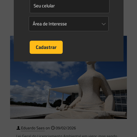
instrumento inédito, com incidência nacional, voltado à
regularização espontânea
[…]
3
0
Read more
Eduardo Saes
on
09/02/2026
Lei Geral do Licenciamento Ambiental em vigor, mas sendo