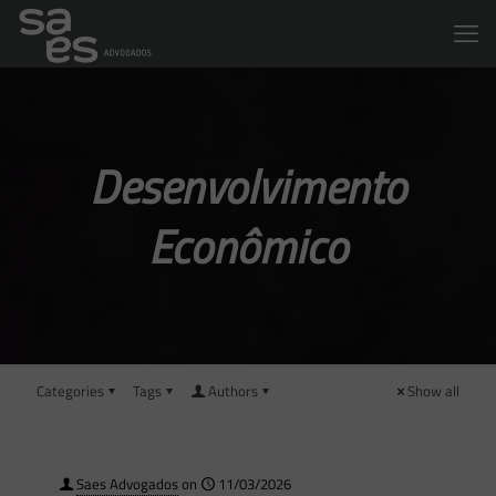
Desenvolvimento
Econômico
Categories
Tags
Authors
Show all
Saes Advogados
on
11/03/2026