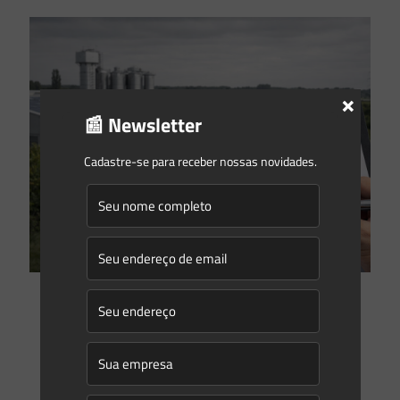
×
📰 Newsletter
Cadastre-se para receber nossas novidades.
Saes Advogados
on
09/02/2026
Licença de Operação Corretiva e o novo regime de
regularização ambiental no Brasil
A nova Lei Geral de Licenciamento Ambiental (Lei n.
15.190/2025) instituiu a Licença de Operação Corretiva (LOC),