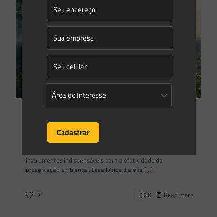
Saes Advogados
on
25/05/2026
Como monetizar o excedente de Reserva Legal?
O Código Florestal Brasileiro (Lei nº 12.651/2012) consolidou
o entendimento de que incentivos econômicos são
instrumentos indispensáveis para a efetividade da
preservação ambiental. Essa lógica dialoga
[…]
7
0
Read more