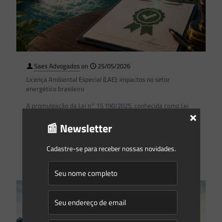
Saes Advogados
on
25/05/2026
Licença Ambiental Especial (LAE): impactos no setor
energético brasileiro
A promulgação da Lei n° 15.190/2025, conhecida como Lei
×
Geral do Licenciamento Ambiental (LGLA), representa uma
das transformações mais relevantes no âmbito do Direito
📰 Newsletter
Ambiental brasileiro,
[…]
Cadastre-se para receber nossas novidades.
2
0
Read more