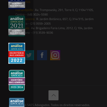
Onde estamos
Florianópolis:
Av. Trompowsky, 291, Torre II, Cj 1104/1105,
Centro - (48) 3024-5590
Rio de Janeiro:
R. Jardim Botânico, 657, Cj 314/315, Jardim
Botânico - (21) 3559-2005
São Paulo:
Av. Brigadeiro Faria Lima, 2012, Cj 104, Jardim
Paulistano - (11) 3539-9036
Siga-nos
© 2026 SAES Advogados. Todos os direitos reservados.