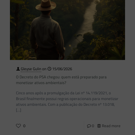
Gleyse Gulin
on
15/06/2026
O Decreto do PSA chegou: quem está preparado para
monetizar ativos ambientais?
Cinco anos após a promulgação da Lei nº 14.119/2021, o
Brasil finalmente possui regras operacionais para monetizar
ativos ambientais. Com a publicação do Decreto nº 13.018,
[…]
0
0
Read more