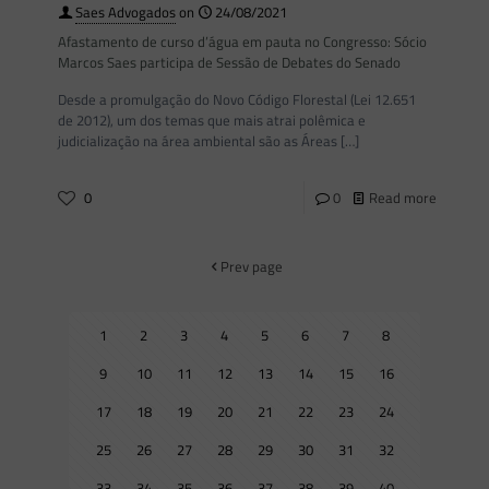
Saes Advogados
on
24/08/2021
Afastamento de curso d’água em pauta no Congresso: Sócio
Marcos Saes participa de Sessão de Debates do Senado
Desde a promulgação do Novo Código Florestal (Lei 12.651
de 2012), um dos temas que mais atrai polêmica e
judicialização na área ambiental são as Áreas
[…]
0
0
Read more
Prev page
1
2
3
4
5
6
7
8
9
10
11
12
13
14
15
16
17
18
19
20
21
22
23
24
25
26
27
28
29
30
31
32
33
34
35
36
37
38
39
40