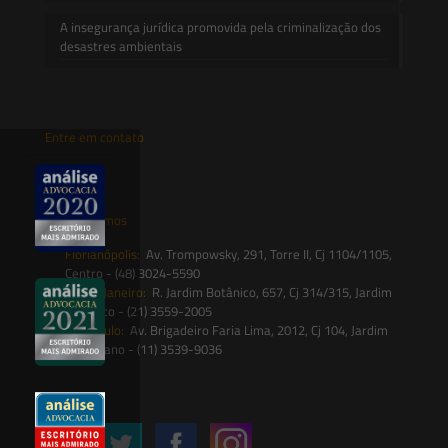
A insegurança jurídica promovida pela criminalização dos
desastres ambientais
Entre em contato
contato@saesadvogados.com.br
Onde estamos
Florianópolis:
Av. Trompowsky, 291, Torre II, Cj 1104/1105,
Centro - (48) 3024-5590
Rio de Janeiro:
R. Jardim Botânico, 657, Cj 314/315, Jardim
Botânico - (21) 3559-2005
São Paulo:
Av. Brigadeiro Faria Lima, 2012, Cj 104, Jardim
Paulistano - (11) 3539-9036
Siga-nos