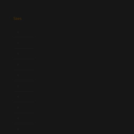
Saes
Início
Quem Somos
Atuação
Equipe
Newsletter
Publicações
Artigos
Novidades Legislativas
Informativos
Contato