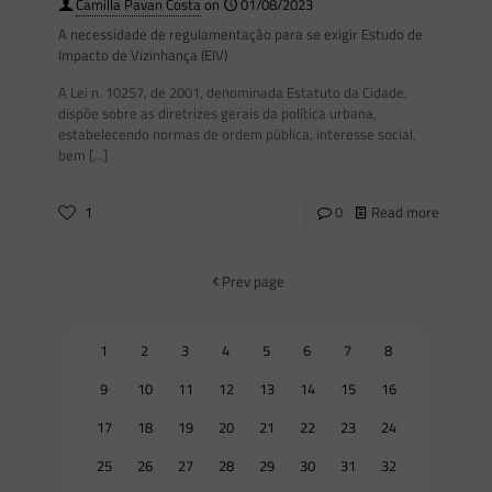
Camilla Pavan Costa
on
01/08/2023
A necessidade de regulamentação para se exigir Estudo de
Impacto de Vizinhança (EIV)
A Lei n. 10257, de 2001, denominada Estatuto da Cidade,
dispõe sobre as diretrizes gerais da política urbana,
estabelecendo normas de ordem pública, interesse social,
bem
[…]
1
0
Read more
Prev page
1
2
3
4
5
6
7
8
9
10
11
12
13
14
15
16
17
18
19
20
21
22
23
24
25
26
27
28
29
30
31
32