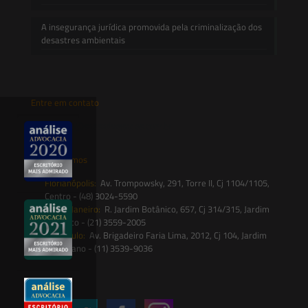
A insegurança jurídica promovida pela criminalização dos
desastres ambientais
Entre em contato
contato@saesadvogados.com.br
Onde estamos
Florianópolis:
Av. Trompowsky, 291, Torre II, Cj 1104/1105,
Centro - (48) 3024-5590
Rio de Janeiro:
R. Jardim Botânico, 657, Cj 314/315, Jardim
Botânico - (21) 3559-2005
São Paulo:
Av. Brigadeiro Faria Lima, 2012, Cj 104, Jardim
Paulistano - (11) 3539-9036
Siga-nos