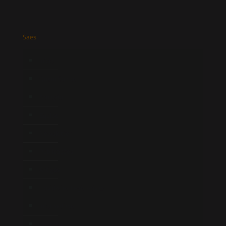
Saes
Início
Quem Somos
Atuação
Equipe
Newsletter
Publicações
Artigos
Novidades Legislativas
Informativos
Contato