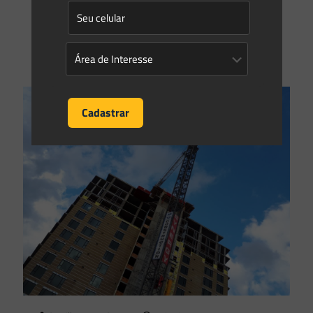
ameaçada de extinção prevista em listagem internacional
atrai competência federal
[…]
0
0
Read more