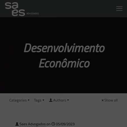
Desenvolvimento
Econômico
Categories
Tags
Authors
Show all
Saes Advogados
on
05/09/2023