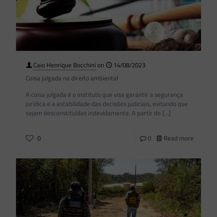
Caio Henrique Bocchini
on
14/08/2023
Coisa julgada no direito ambiental
A coisa julgada é o instituto que visa garantir a segurança
jurídica e a estabilidade das decisões judiciais, evitando que
sejam desconstituídas indevidamente. A partir do
[…]
0
0
Read more