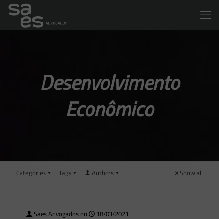
Desenvolvimento
Econômico
Categories
Tags
Authors
Show all
Saes Advogados
on
18/03/2021