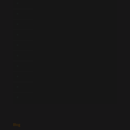
Início
Quem Somos
Atuação
Equipe
Newsletter
Publicações
Artigos
Novidades Legislativas
Informativos
Contato
Blog