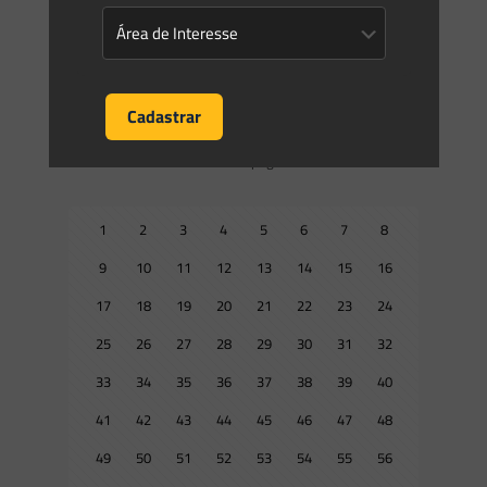
debate sobre regras para o mercado de carbono no país. Em
reunião da Frente Parlamentar Ambientalista realizada
[…]
0
0
Read more
Prev page
1
2
3
4
5
6
7
8
9
10
11
12
13
14
15
16
17
18
19
20
21
22
23
24
25
26
27
28
29
30
31
32
33
34
35
36
37
38
39
40
41
42
43
44
45
46
47
48
49
50
51
52
53
54
55
56