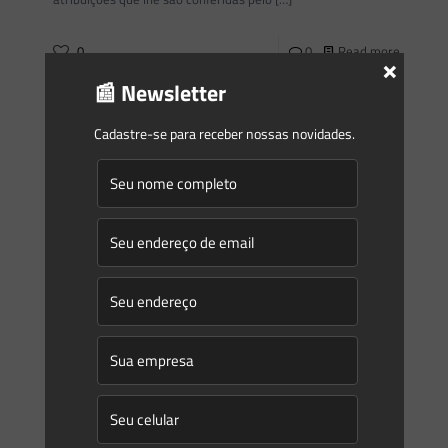
0
0
Read more
×
📰 Newsletter
Saes Advogados
on
05/03/2021
Cadastre-se para receber nossas novidades.
Novidades | Âmbito Federal
INSTRUÇÃO NORMATIVA CONJUNTA Nº 1, DE 22 DE
FEVEREIRO DE 2021 Dispõe sobre os procedimentos a serem
adotados durante o processo de licenciamento ambiental de
empreendimentos
[…]
0
0
Read more
Saes Advogados
on
05/03/2021
Deputados e especialistas discutem regulamentação do
mercado brasileiro de créditos de carbono
A Câmara dos Deputados pode assumir a dianteira no