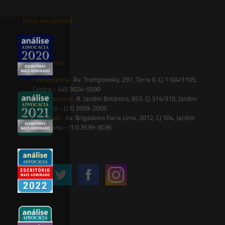
Entre em contato
contato@saesadvogados.com.br
Onde estamos
Florianópolis:
Av. Trompowsky, 291, Torre II, Cj 1104/1105,
Centro - (48) 3024-5590
Rio de Janeiro:
R. Jardim Botânico, 657, Cj 314/315, Jardim
Botânico - (21) 3559-2005
São Paulo:
Av. Brigadeiro Faria Lima, 2012, Cj 104, Jardim
Paulistano - (11) 3539-9036
Siga-nos