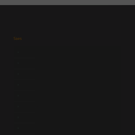
Saes
Início
Quem Somos
Atuação
Equipe
Newsletter
Publicações
Artigos
Novidades Legislativas