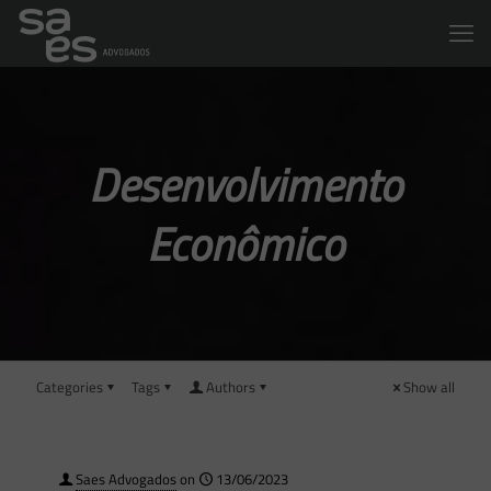
Desenvolvimento
Econômico
Categories
Tags
Authors
Show all
Saes Advogados
on
13/06/2023