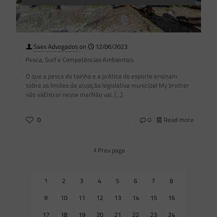
Saes Advogados
on
12/06/2023
Pesca, Surf e Competências Ambientais
O que a pesca da tainha e a prática do esporte ensinam
sobre os limites da atuação legislativa municipal My brother
não váEntrar nesse marNão vai,
[…]
0
0
Read more
Prev page
1
2
3
4
5
6
7
8
9
10
11
12
13
14
15
16
17
18
19
20
21
22
23
24