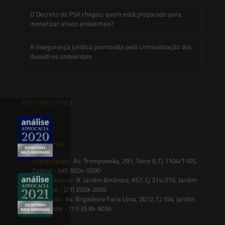
O Decreto do PSA chegou: quem está preparado para
monetizar ativos ambientais?
A insegurança jurídica promovida pela criminalização dos
desastres ambientais
Entre em contato
contato@saesadvogados.com.br
Onde estamos
Florianópolis:
Av. Trompowsky, 291, Torre II, Cj 1104/1105,
Centro - (48) 3024-5590
Rio de Janeiro:
R. Jardim Botânico, 657, Cj 314/315, Jardim
Botânico - (21) 3559-2005
São Paulo:
Av. Brigadeiro Faria Lima, 2012, Cj 104, Jardim
Paulistano - (11) 3539-9036