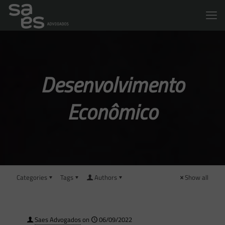
Desenvolvimento
Econômico
Categories
Tags
Authors
Show all
Saes Advogados
on
06/09/2022