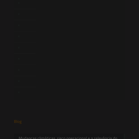
Quem Somos
Atuação
Equipe
Newsletter
Publicações
Artigos
Novidades Legislativas
Informativos
Contato
Blog
Mudanças climáticas, risco operacional e a relevância do