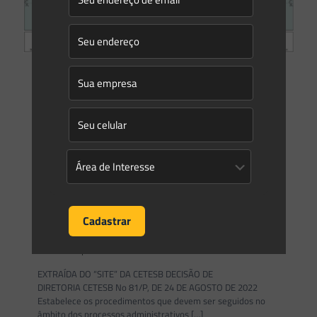
Caio Henrique Bocchini
on
29/08/2022
Energia solar e o licenciamento ambiental
A energia solar tem se destacado pelo potencial de
crescimento no Brasil. Em 2022, o país atingiu a marca de 15
GW de potência, ultrapassando a
[…]
0
0
Read more
Saes Advogados
on
25/08/2022
Novidades | Âmbito Estadual: São Paulo
EXTRAÍDA DO “SITE” DA CETESB DECISÃO DE
DIRETORIA CETESB No 81/P, DE 24 DE AGOSTO DE 2022
Estabelece os procedimentos que devem ser seguidos no
âmbito dos processos administrativos
[…]