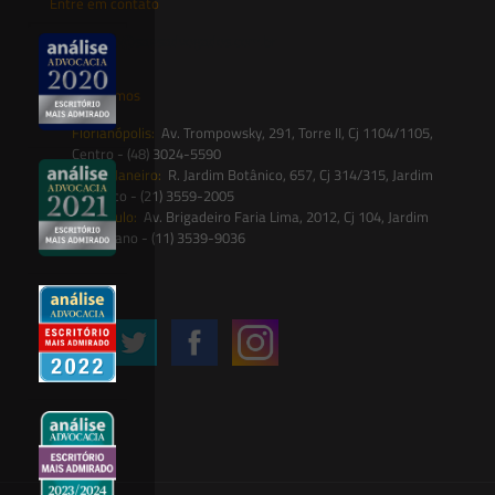
Entre em contato
contato@saesadvogados.com.br
Onde estamos
Florianópolis:
Av. Trompowsky, 291, Torre II, Cj 1104/1105,
Centro - (48) 3024-5590
Rio de Janeiro:
R. Jardim Botânico, 657, Cj 314/315, Jardim
Botânico - (21) 3559-2005
São Paulo:
Av. Brigadeiro Faria Lima, 2012, Cj 104, Jardim
Paulistano - (11) 3539-9036
Siga-nos