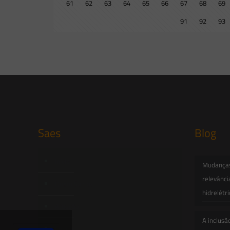
61
62
63
64
65
66
67
68
69
91
92
93
Saes
Blog
Início
Mudanças 
relevânci
Quem Somos
hidrelétr
Atuação
A inclusã
Equipe