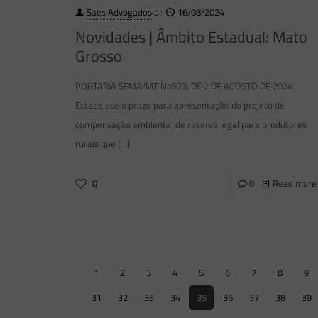
Saes Advogados
on
16/08/2024
Novidades | Âmbito Estadual: Mato
Grosso
PORTARIA SEMA/MT No973, DE 2 DE AGOSTO DE 2024
Estabelece o prazo para apresentação do projeto de
compensação ambiental de reserva legal para produtores
rurais que
[…]
0
0
Read more
1
2
3
4
5
6
7
8
9
31
32
33
34
35
36
37
38
39