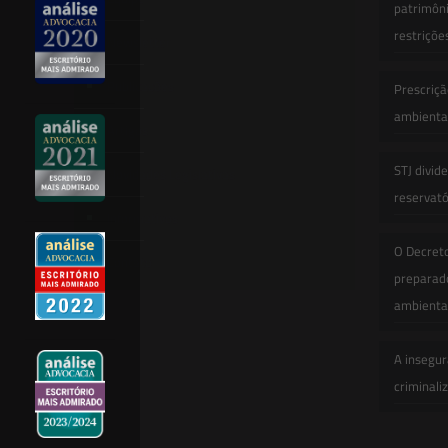
patrimôni
restriçõe
Newsletter
Publicações
Prescriçã
ambiental
Artigos
STJ divid
Novidades Legislativas
reservatór
Informativos
O Decret
Contato
preparado
ambienta
A insegur
criminali