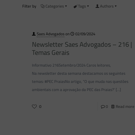
Filter by
Categories
Tags
Authors
Saes Advogados
on
02/09/2024
Newsletter Saes Advogados – 216 |
Temas Gerais
Informativo 216Setembro/2024 Caros leitores,
Na newsletter desta semana destacamos os seguintes
temas: #PEC PraiasNo artigo, “O que muda nas questões
ambientais com a aprovação da PEC das Praias?’
[…]
0
0
Read more