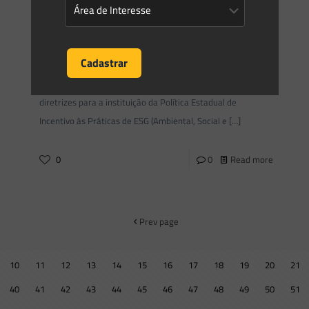
Saes Advogados
on
16/08/2024
Novidades | Âmbito Estadual:
Maranhão
LEI No 12.373, DE 6 DE AGOSTO DE 2024 Estabelece as
diretrizes para a instituição da Política Estadual de
Incentivo às Práticas de ESG (Ambiental, Social e
[…]
0
0
Read more
Prev page
10
11
12
13
14
15
16
17
18
19
20
21
40
41
42
43
44
45
46
47
48
49
50
51