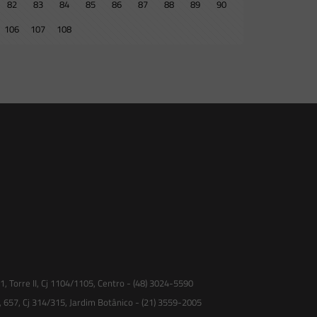
82
83
84
85
86
87
88
89
90
106
107
108
 Torre II, Cj 1104/1105, Centro - (48) 3024-5590
, 657, Cj 314/315, Jardim Botânico - (21) 3559-2005