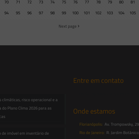
70
71
72
73
74
75
76
77
78
79
80
81
94
95
96
97
98
99
100
101
102
103
104
105
Next page
Entre em contato
contato@saesadvogados.com.br
climáticas, risco operacional e a
a do Plano Clima 2026 para as
Onde estamos
icas
Florianópolis:
Av. Trompowsky, 291,
Rio de Janeiro:
R. Jardim Botânico
o de imóvel em inventário de