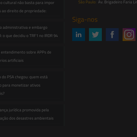
São Paulo:
Av. Brigadeiro Faria Li
o cultural não basta para impor
s ao direito de propriedade:
Siga-nos
o administrativa e embargo
: o que decidiu o TRF1 no IRDR 94
e entendimento sobre APPs de
ios artificiais
o do PSA chegou: quem está
 para monetizar ativos
is?
ança jurídica promovida pela
zação dos desastres ambientais