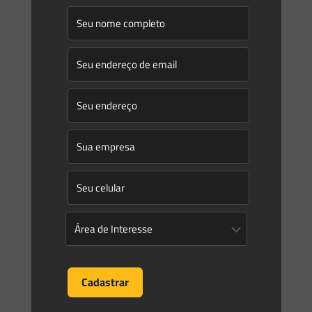
Saes Advogados
on
27/03/2024
Novidades | Âmbito Federal
DECRETO Nº 11.960, DE 21 DE MARÇO DE 2024 Dispõe sobre
o Conselho Nacional de Recursos Hídricos. O
Presidente da República, no uso da atribuição que lhe
[…]
0
0
Read more
Saes Advogados
on
25/03/2024
Novidades | Âmbito Estadual: Espírito Santo
LEI COMPLEMENTAR Nº 1.073, DE 18 DE MARÇO DE 2024 1
Dispõe sobre normas gerais para o licenciamento ambiental,
no âmbito do Estado do Espírito Santo, normatiza sua
[…]
0
0
Read more