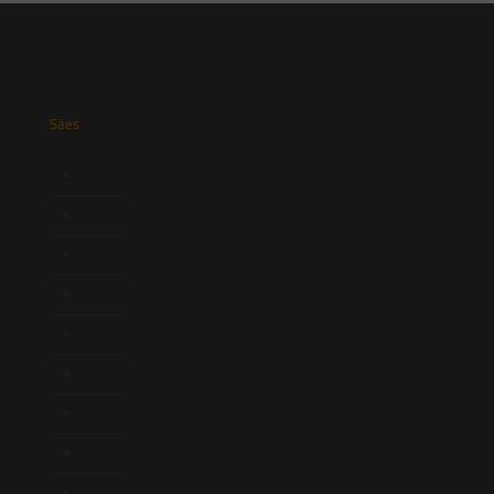
Saes
Início
Quem Somos
Atuação
Equipe
Newsletter
Publicações
Artigos
Novidades Legislativas
Informativos