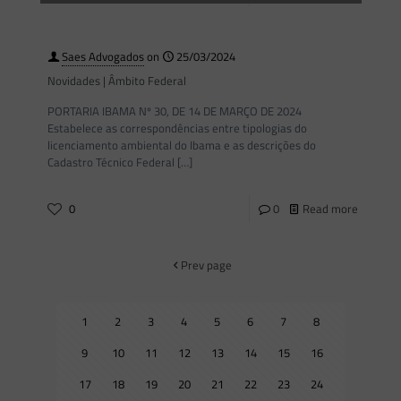
Saes Advogados
on
25/03/2024
Novidades | Âmbito Federal
PORTARIA IBAMA Nº 30, DE 14 DE MARÇO DE 2024
Estabelece as correspondências entre tipologias do
licenciamento ambiental do Ibama e as descrições do
Cadastro Técnico Federal
[…]
0
0
Read more
Prev page
1
2
3
4
5
6
7
8
9
10
11
12
13
14
15
16
17
18
19
20
21
22
23
24