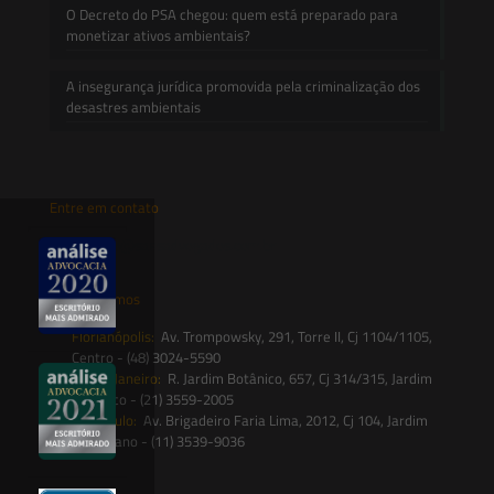
O Decreto do PSA chegou: quem está preparado para
monetizar ativos ambientais?
A insegurança jurídica promovida pela criminalização dos
desastres ambientais
Entre em contato
contato@saesadvogados.com.br
Onde estamos
Florianópolis:
Av. Trompowsky, 291, Torre II, Cj 1104/1105,
Centro - (48) 3024-5590
Rio de Janeiro:
R. Jardim Botânico, 657, Cj 314/315, Jardim
Botânico - (21) 3559-2005
São Paulo:
Av. Brigadeiro Faria Lima, 2012, Cj 104, Jardim
Paulistano - (11) 3539-9036