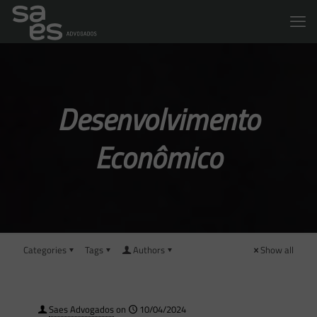
Desenvolvimento
Econômico
Categories
Tags
Authors
Show all
Saes Advogados
on
10/04/2024