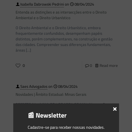
Isabella Dabrowski Pedrini
on
08/04/2024
Entenda as distinções e as intersecções entre o Direito
Ambiental e o Direito Urbanístico
O Direito Ambiental e o Direito Urbanístico, embora
frequentemente confundidos, desempenham papéis
distintos, porém complementares, na construção e gestão
das cidades. Compreender suas diferenças fundamentais,
áreas
[…]
0
0
Read more
Saes Advogados
on
08/04/2024
Novidades | Âmbito Estadual: Minas Gerais
DECRETO Nº 48.796, DE 4 DE ABRIL DE 2024 Altera o Decreto
×
no 47.383, de 2 de março de 2018, que estabelece normas
📰 Newsletter
para licenciamento ambiental, tipifica
[…]
Cadastre-se para receber nossas novidades.
0
0
Read more