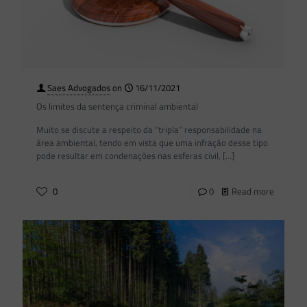
Saes Advogados
on
16/11/2021
Os limites da sentença criminal ambiental
Muito se discute a respeito da “tripla” responsabilidade na
área ambiental, tendo em vista que uma infração desse tipo
pode resultar em condenações nas esferas civil,
[…]
0
0
Read more