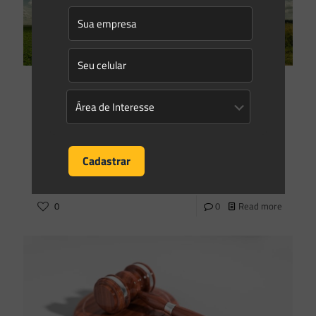
Saes Advogados
on
16/11/2021
O Brasil na corrida da descarbonização
Nas últimas semanas, acompanhamos diariamente notícias
sobre a COP 26 em que os países renovaram compromissos
para frear as mudanças climáticas no planeta. Nesse
sentido, vale
[…]
0
0
Read more