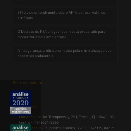
STJ divide entendimento sobre APPs de reservatórios
artificiais
O Decreto do PSA chegou: quem está preparado para
monetizar ativos ambientais?
A insegurança jurídica promovida pela criminalização dos
desastres ambientais
Entre em contato
contato@saesadvogados.com.br
Onde estamos
Florianópolis:
Av. Trompowsky, 291, Torre II, Cj 1104/1105,
Centro - (48) 3024-5590
Rio de Janeiro:
R. Jardim Botânico, 657, Cj 314/315, Jardim