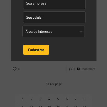
0
0
Read more
Saes Advogados
on
25/04/2023
Newsletter Saes Advogados – 192 | Temas Gerais
Informativo 192Abril/2023 Newsletter | Temas Gerais Caros
leitores, Nesta newsletter, destacamos os seguintes temas:
#Direito AmbientalNo artigo “No Direito Ambiental sempre
vale a norma mais restritiva?”,
[…]
0
0
Read more
Prev page
1
2
3
4
5
6
7
8