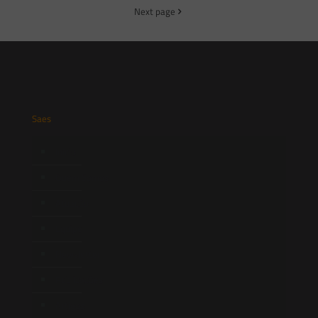
Next page
Saes
Início
Quem Somos
Atuação
Equipe
Newsletter
Publicações
Artigos