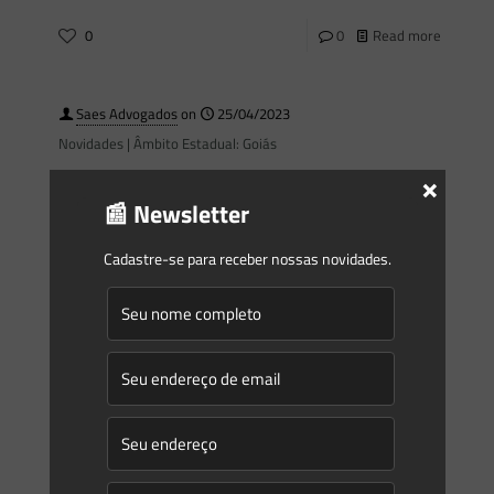
0
0
Read more
Saes Advogados
on
25/04/2023
Novidades | Âmbito Estadual: Goiás
×
DECRETO Nº 10.255, DE 17 DE ABRIL DE 2023 Define as
diretrizes para a implementação, a estruturação e a
📰 Newsletter
operacionalização do sistema de logística reversa de
embalagens
[…]
Cadastre-se para receber nossas novidades.
0
0
Read more
Saes Advogados
on
25/04/2023
Novidades | Âmbito Estadual: Bahia
PORTARIA CONJUNTA SEMA/INEMA Nº 21, DE 17 DE ABRIL
DE 2023 Dispõe sobre a instituição do Comitê ODS no âmbito
dos órgãos e entidades que integram a
[…]