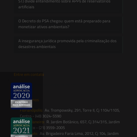
STJ divide entendimento sobre APPs de reservatórios
artificiais
O Decreto do PSA chegou: quem está preparado para
monetizar ativos ambientais?
A insegurança jurídica promovida pela criminalização dos
desastres ambientais
Entre em contato
contato@saesadvogados.com.br
Onde estamos
Florianópolis:
Av. Trompowsky, 291, Torre II, Cj 1104/1105,
Centro - (48) 3024-5590
Rio de Janeiro:
R. Jardim Botânico, 657, Cj 314/315, Jardim
Botânico - (21) 3559-2005
São Paulo:
Av. Brigadeiro Faria Lima, 2012, Cj 104, Jardim